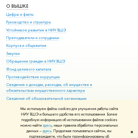
О ВЫШКЕ
ОБ
Цифры и факты
Ли
Руководство и структура
Дов
Устойчивое развитие в НИУ ВШЭ
Ол
Преподаватели и сотрудники
При
Корпуса и общежития
Вы
Закупки
При
Обращения граждан в НИУ ВШЭ
Ас
Фонд целевого капитала
До
Противодействие коррупции
Цен
Сведения о доходах, расходах, об имуществе и
Би
обязательствах имущественного характера
Об
Сведения об образовательной организации
Обр
Людям с ограниченными возможностями здоровья
Мы используем файлы cookies для улучшения работы сайта
Единая платежная страница
НИУ ВШЭ и большего удобства его использования. Более
подробную информацию об использовании файлов cookies
Работа в Вышке
можно найти
здесь
, наши правила обработки персональных
данных –
здесь
. Продолжая пользоваться сайтом, вы
✖
Редактору
подтверждаете, что были проинформированы об