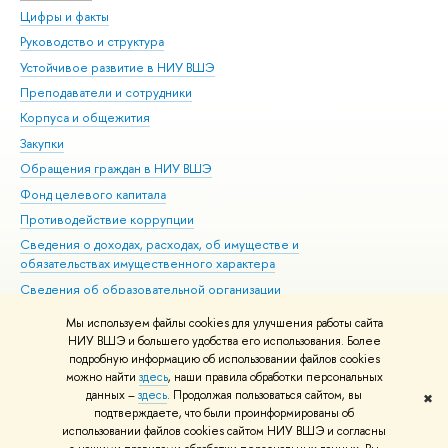
Цифры и факты
Ли
Руководство и структура
Дов
Устойчивое развитие в НИУ ВШЭ
Ол
Преподаватели и сотрудники
При
Корпуса и общежития
Вы
Закупки
При
Обращения граждан в НИУ ВШЭ
Ас
Фонд целевого капитала
До
Противодействие коррупции
Цен
Сведения о доходах, расходах, об имуществе и
Би
обязательствах имущественного характера
Об
Сведения об образовательной организации
Обр
Людям с ограниченными возможностями здоровья
Мы используем файлы cookies для улучшения работы сайта
Единая платежная страница
НИУ ВШЭ и большего удобства его использования. Более
подробную информацию об использовании файлов cookies
Работа в Вышке
можно найти
здесь
, наши правила обработки персональных
данных –
здесь
. Продолжая пользоваться сайтом, вы
✖
Редактору
подтверждаете, что были проинформированы об
© НИУ ВШЭ 1993–2026
Адреса и контакты
Условия использования
использовании файлов cookies сайтом НИУ ВШЭ и согласны