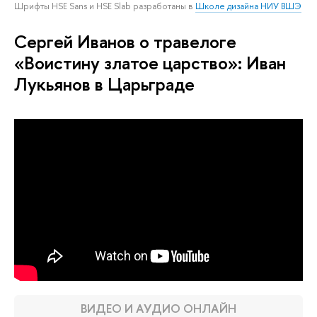
Шрифты HSE Sans и HSE Slab разработаны в
Школе дизайна НИУ ВШЭ
Сергей Иванов о травелоге
«Воистину златое царство»: Иван
Лукьянов в Царьграде
ВИДЕО И АУДИО ОНЛАЙН