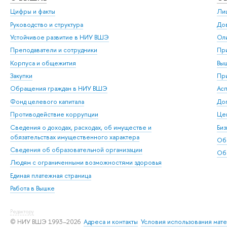
Цифры и факты
Ли
Руководство и структура
Дов
Устойчивое развитие в НИУ ВШЭ
Ол
Преподаватели и сотрудники
При
Корпуса и общежития
Вы
Закупки
При
Обращения граждан в НИУ ВШЭ
Ас
Фонд целевого капитала
До
Противодействие коррупции
Цен
Сведения о доходах, расходах, об имуществе и
Би
обязательствах имущественного характера
Об
Сведения об образовательной организации
Обр
Людям с ограниченными возможностями здоровья
Единая платежная страница
Работа в Вышке
Редактору
© НИУ ВШЭ 1993–2026
Адреса и контакты
Условия использования мат