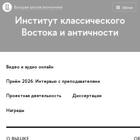
Высшая школа экономики
Меню
Институт классического
Востока и античности
Видео и аудио онлайн
Приём 2026: Интервью с преподавателями
Проектная деятельность
Диссертации
Награды
О ВЫШКЕ
ОБ