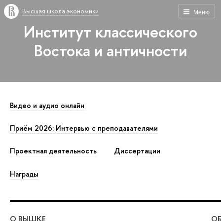
Высшая школа экономики
Меню
Институт классического
Востока и античности
Видео и аудио онлайн
Приём 2026: Интервью с преподавателями
Проектная деятельность
Диссертации
Награды
О ВЫШКЕ
ОБ