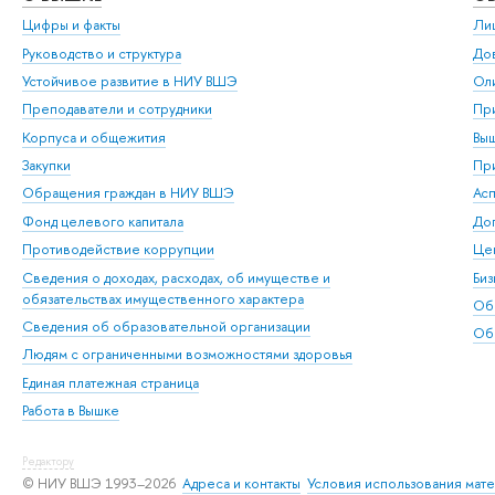
Цифры и факты
Ли
Руководство и структура
Дов
Устойчивое развитие в НИУ ВШЭ
Ол
Преподаватели и сотрудники
При
Корпуса и общежития
Вы
Закупки
При
Обращения граждан в НИУ ВШЭ
Ас
Фонд целевого капитала
До
Противодействие коррупции
Цен
Сведения о доходах, расходах, об имуществе и
Би
обязательствах имущественного характера
Об
Сведения об образовательной организации
Обр
Людям с ограниченными возможностями здоровья
Единая платежная страница
Работа в Вышке
Редактору
© НИУ ВШЭ 1993–2026
Адреса и контакты
Условия использования мат