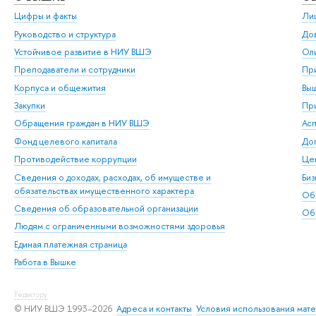
Цифры и факты
Ли
Руководство и структура
Дов
Устойчивое развитие в НИУ ВШЭ
Ол
Преподаватели и сотрудники
При
Корпуса и общежития
Вы
Закупки
При
Обращения граждан в НИУ ВШЭ
Ас
Фонд целевого капитала
До
Противодействие коррупции
Цен
Сведения о доходах, расходах, об имуществе и
Би
обязательствах имущественного характера
Об
Сведения об образовательной организации
Обр
Людям с ограниченными возможностями здоровья
Единая платежная страница
Работа в Вышке
Редактору
© НИУ ВШЭ 1993–2026
Адреса и контакты
Условия использования мат