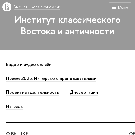
Высшая школа экономики
Меню
Институт классического
Востока и античности
Видео и аудио онлайн
Приём 2026: Интервью с преподавателями
Проектная деятельность
Диссертации
Награды
О ВЫШКЕ
ОБ