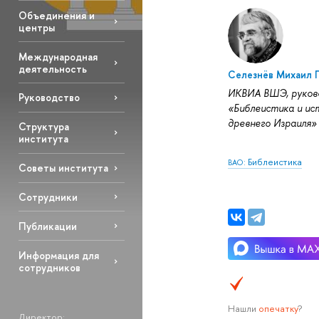
Объединения и
центры
Международная
деятельность
Селезнёв Михаил Г
ИКВИА ВШЭ, руков
Руководство
«Библеистика и ис
древнего Израиля»
Структура
института
: Библеистика
ВАО
Советы института
Сотрудники
Публикации
Информация для
сотрудников
Нашли
опечатку
?
Директор: