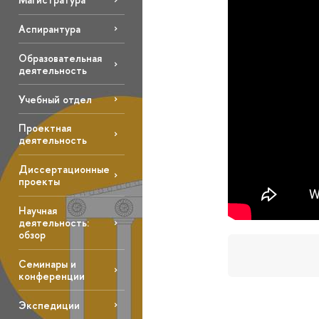
Аспирантура
Образовательная
деятельность
Учебный отдел
Проектная
деятельность
Диссертационные
проекты
Научная
деятельность:
обзор
Семинары и
конференции
Экспедиции