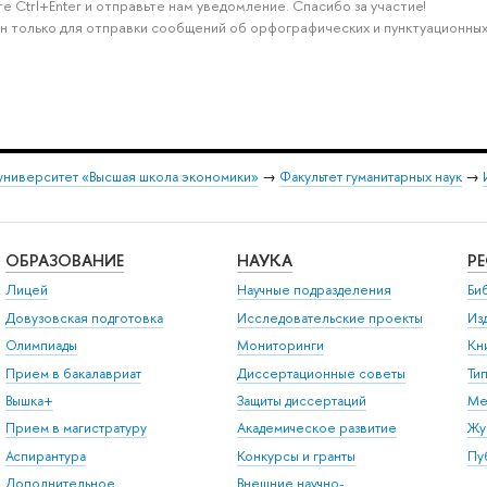
е Ctrl+Enter и отправьте нам уведомление. Спасибо за участие!
н только для отправки сообщений об орфографических и пунктуационных
университет «Высшая школа экономики»
→
Факультет гуманитарных наук
→
ОБРАЗОВАНИЕ
НАУКА
Р
Лицей
Научные подразделения
Би
Довузовская подготовка
Исследовательские проекты
Из
Олимпиады
Мониторинги
Кн
Прием в бакалавриат
Диссертационные советы
Ти
Вышка+
Защиты диссертаций
Ме
Прием в магистратуру
Академическое развитие
Жу
Аспирантура
Конкурсы и гранты
Пу
Дополнительное
Внешние научно-