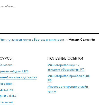
 ошибках.
Институт классического Востока и античности
→
Михаил Селезнёв:
ЕСУРСЫ
ПОЛЕЗНЫЕ ССЫЛКИ
блиотека
Министерство науки и
высшего образования РФ
дательский дом ВШЭ
Министерство просвещения
ижный магазин «БукВышка»
РФ
пография
Массовые открытые онлайн-
диацентр
курсы
рналы ВШЭ
бликации