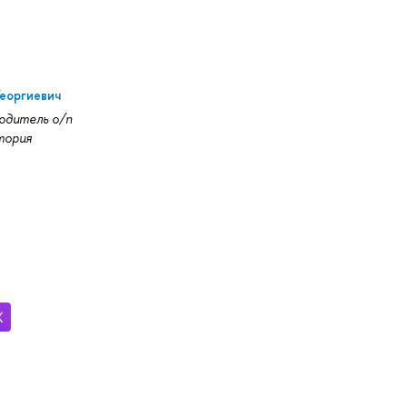
еоргиевич
одитель о/п
тория