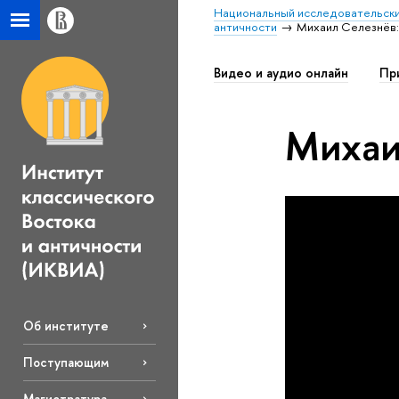
Национальный исследовательски
античности
Михаил Селезнёв:
Видео и аудио онлайн
Пр
Михаи
Об институте
Поступающим
Магистратура