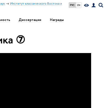
аук
Институт классического Востока и
РУС
EN
ьность
Диссертации
Награды
ика ⑦