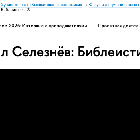
й университет «Высшая школа экономики»
Факультет гуманитарных н
 Библеистика ⑦
иём 2026: Интервью с преподавателями
Проектная деятел
л Селезнёв: Библеист