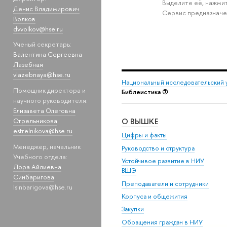
Выделите её, нажмит
Денис Владимирович
Сервис предназначе
Волков
dvvolkov@hse.ru
Ученый секретарь:
Валентина Сергеевна
Лазебная
vlazebnaya@hse.ru
Национальный исследовательский 
Помощник директора и
Библеистика ⑦
научного руководителя:
Елизавета Олеговна
Стрельникова
О ВЫШКЕ
estrelnikova@hse.ru
Цифры и факты
Менеджер, начальник
Руководство и структура
Учебного отдела:
Устойчивое развитие в НИУ
Лора Айлиевна
ВШЭ
Синбаригова
Преподаватели и сотрудники
lsinbarigova@hse.ru
Корпуса и общежития
Закупки
Обращения граждан в НИУ