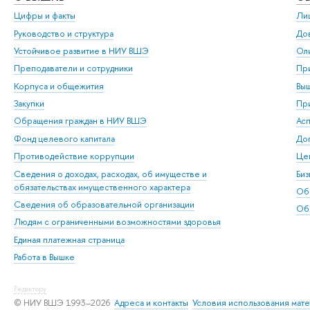
Цифры и факты
Ли
Руководство и структура
Дов
Устойчивое развитие в НИУ ВШЭ
Ол
Преподаватели и сотрудники
При
Корпуса и общежития
Вы
Закупки
При
Обращения граждан в НИУ ВШЭ
Ас
Фонд целевого капитала
До
Противодействие коррупции
Цен
Сведения о доходах, расходах, об имуществе и
Би
обязательствах имущественного характера
Об
Сведения об образовательной организации
Обр
Людям с ограниченными возможностями здоровья
Единая платежная страница
Работа в Вышке
Редактору
© НИУ ВШЭ 1993–2026
Адреса и контакты
Условия использования мат