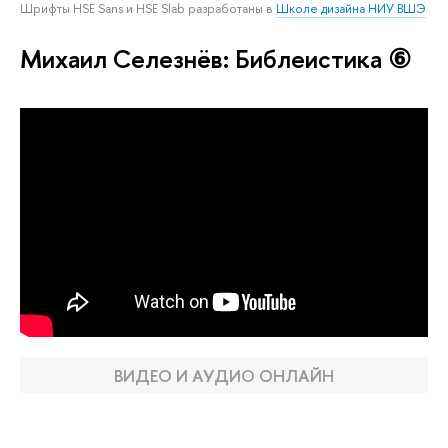
Шрифты HSE Sans и HSE Slab разработаны в
Школе дизайна НИУ ВШЭ
Михаил Селезнёв: Библеистика ⑥
ВИДЕО И АУДИО ОНЛАЙН