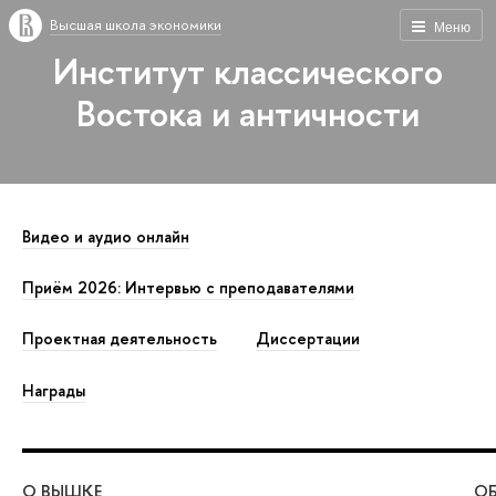
Высшая школа экономики
Меню
Институт классического
Востока и античности
Видео и аудио онлайн
Приём 2026: Интервью с преподавателями
Проектная деятельность
Диссертации
Награды
О ВЫШКЕ
ОБ