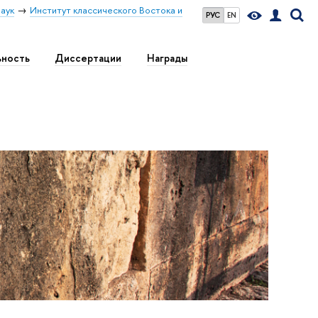
аук
Институт классического Востока и
РУС
EN
ьность
Диссертации
Награды