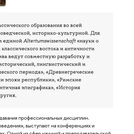
ссического образования во всей
роведческой, историко-культурной. Для
ии единой
Altertumswissenschaft
«науки о
 классического востока и античности
ива ведут совместную разработку и
исторический, лингвистический и
ческого периода», «Древнегреческие
и эпохи республики», «Римские
нтичная эпиграфика», «История
ругих.
давания профессиональных дисциплин.
ведения», выступают на конференциях и
ах. Одной из сфер научной и преподавательской