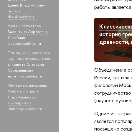
Денис Владимирович
работы являетс
Волков
dvvolkov@hse.ru
Классическа
Ученый секретарь:
Валентина Сергеевна
история гре
Лазебная
древности, 
vlazebnaya@hse.ru
Помощник директора и
научного руководителя:
Елизавета Олеговна
Объединение ос
Стрельникова
estrelnikova@hse.ru
России, так и з
филологии Моско
Менеджер, начальник
Учебного отдела:
сотрудничество 
Лора Айлиевна
(научное руково
Синбаригова
lsinbarigova@hse.ru
Одним из напра
является популя
посвящено созд