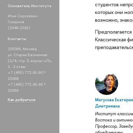
студентов непро
Основатель Института
которых они мог
Илья Сергеевич
возможно, знако
Смирнов
(1948-2026)
Предполагается 
Классическая фи
Контакты
преподавательск
105066, Москва,
ул. Старая Басманная
21/4, стр. 3, корпус «Л»,
1 - 2 этаж.
+7 (495) 772-95-90 *
15068
+7 (495) 772-95-90 *
15069
Как добраться
Матусова Екатери
Дмитриевна
Институт классич
Востока и антично
Профессор, Завед
объединением