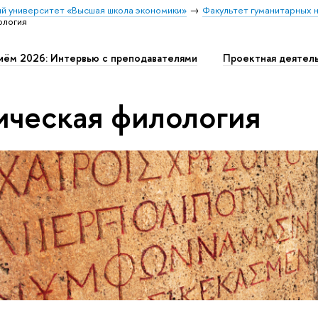
й университет «Высшая школа экономики»
Факультет гуманитарных н
ология
иём 2026: Интервью с преподавателями
Проектная деятел
ическая филология