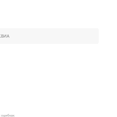
КВИА
 ошибках.