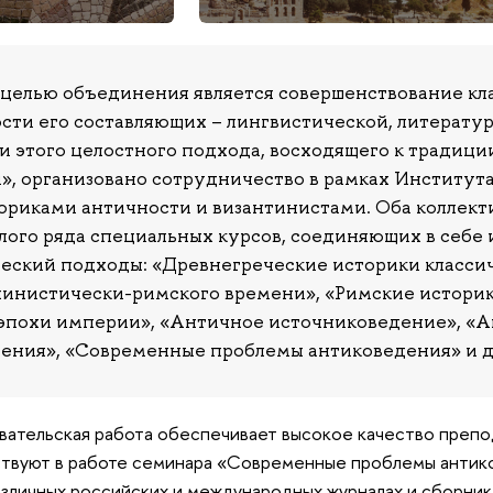
целью объединения является совершенствование кла
сти его составляющих – лингвистической, литерату
и этого целостного подхода, восходящего к традиц
», организовано сотрудничество в рамках Института
ориками античности и византинистами. Оба коллект
лого ряда специальных курсов, соединяющих в себе 
еский подходы: «Древнегреческие историки класси
линистически-римского времени», «Римские историк
эпохи империи», «Античное источниковедение», «А
ения», «Современные проблемы антиковедения» и д
вательская работа обеспечивает высокое качество препо
ствуют в работе семинара «Современные проблемы антико
азличных российских и международных журналах и сборник