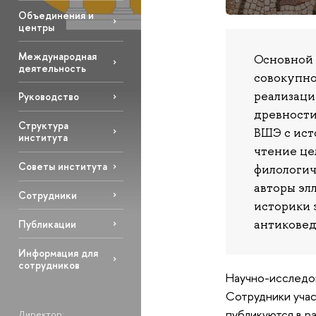
Объединения и
центры
Международная
Основной 
деятельность
совокупно
реализаци
Руководство
древности
Структура
с ист
ВШЭ
института
чтение це
Советы института
филологич
авторы эл
Сотрудники
историки 
антиковед
Публикации
Информация для
сотрудников
Научно-исследо
Сотрудники уча
публикуются в р
Директор: