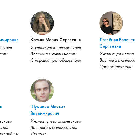
димировна
Касьян Мария Сергеевна
Лазебная Валент
Сергеевна
еского
Институт классического
сти:
Востока и античности:
Институт класси
Старший преподаватель
Востока и античн
Преподаватель
в
Шумилин Михаил
Владимирович
еского
Институт классического
сти:
Востока и античности:
сотрудник
Доцент