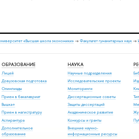
университет «Высшая школа экономики»
→
Факультет гуманитарных наук
→
ОБРАЗОВАНИЕ
НАУКА
Р
Лицей
Научные подразделения
Би
Довузовская подготовка
Исследовательские проекты
Из
Олимпиады
Мониторинги
Кн
Прием в бакалавриат
Диссертационные советы
Ти
Вышка+
Защиты диссертаций
Ме
Прием в магистратуру
Академическое развитие
Жу
Аспирантура
Конкурсы и гранты
Пу
Дополнительное
Внешние научно-
образование
информационные ресурсы