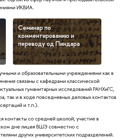
нениями
.
ИКВИА
Семинар по
а
комментированию и
переводу од Пиндара
чными и образовательными учреждениями как в
динения связаны с кафедрами классической
актуальных гуманитарных исследований
,
РАНХиГС
а, так и в ходе повседневных деловых контактов
ертаций и т.п.).
ся контакты со средней школой, участие в
ском дне лицея
совместно с
ВШЭ
телями других университетских подразделений.