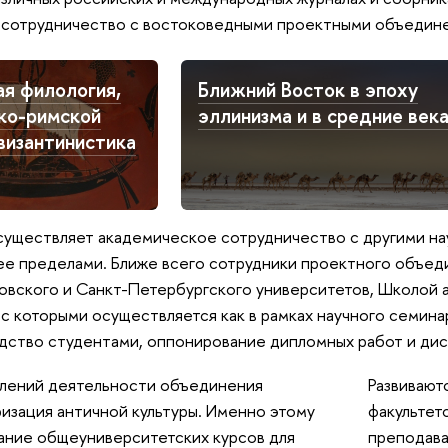
я сотрудничество с востоковедными проектными объеди
я филология,
Ближний Восток в эпоху
ко-римской
эллинизма и в средние век
византинистика
уществляет академическое сотрудничество с другими нау
а ее пределами. Ближе всего сотрудники проектного объе
вского и Санкт-Петербургского университетов, Школой 
с которыми осуществляется как в рамках научного семинар
дство студентами, оппонирование дипломных работ и дисс
влений деятельности объединения
Развивают
ризация античной культуры. Именно этому
факультет
ание общеуниверситетских курсов для
преподава