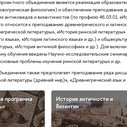
 проектного объединения является реализация образоват
новогреческая филология») и обеспечение преподавания 
их антиковедов и византинистов (по профилю 46.03.01 «И
о относится к преподаванию древнегреческого и латинско
егреческой литературы», «История римской литературы» и
о языка», «История латинского языка» и др.) и общекул
туры», «История античной философии» и др.). Для включе
амму обучения введены Научно-исследовательские семина
сновные проблемы изучения римской литературы» и др.
бъединения также предполагает преподавание ряда дисц
ой литературы (древний мир)», «Древнегреческий язык и а
ая программа
История античности и
ь»
Византии