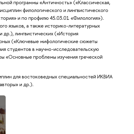
ельной программы «Античность» («Классическая,
дисциплин филологического и лингвистического
стория» и по профилю 45.03.01 «Филология»).
го языков, а также историко-литературных
 др.), лингвистических («История
ьтурных («Ключевые мифологические сюжеты
ния студентов в научно-исследовательскую
ры «Основные проблемы изучения греческой
иплин для востоковедных специальностей
ИКВИА
вторы» и др.).