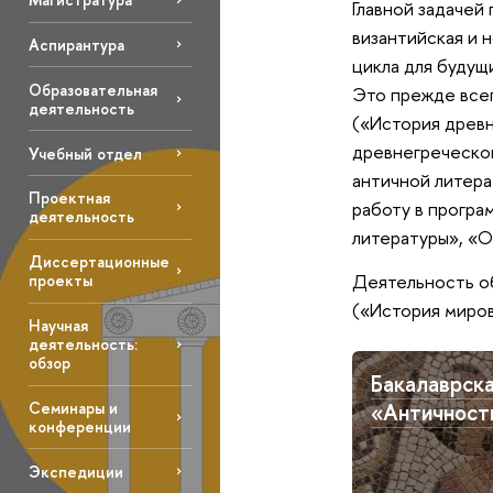
Главной задачей
византийская и 
Аспирантура
цикла для будущ
Образовательная
Это прежде всег
деятельность
(«История древн
древнегреческог
Учебный отдел
античной литера
Проектная
работу в прогр
деятельность
литературы», «О
Диссертационные
Деятельность о
проекты
(«История миров
Научная
деятельность:
обзор
Бакалаврск
«Античност
Семинары и
конференции
Экспедиции