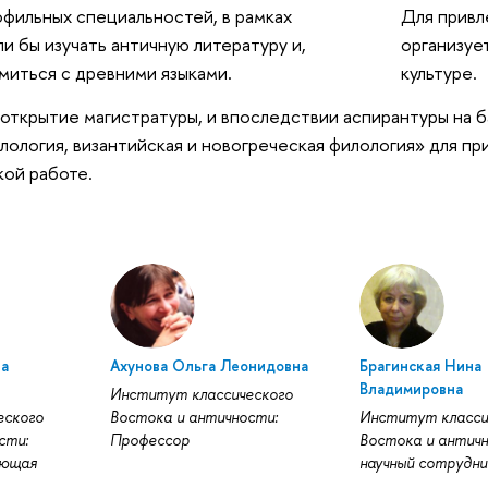
фильных специальностей, в рамках
Для привл
ли бы изучать античную литературу и,
организуе
миться с древними языками.
культуре.
открытие магистратуры, и впоследствии аспирантуры на 
лология, византийская и новогреческая филология» для пр
ой работе.
на
Ахунова Ольга Леонидовна
Брагинская Нина
Владимировна
Институт классического
еского
Востока и античности:
Институт класси
сти:
Профессор
Востока и античн
ующая
научный сотрудни