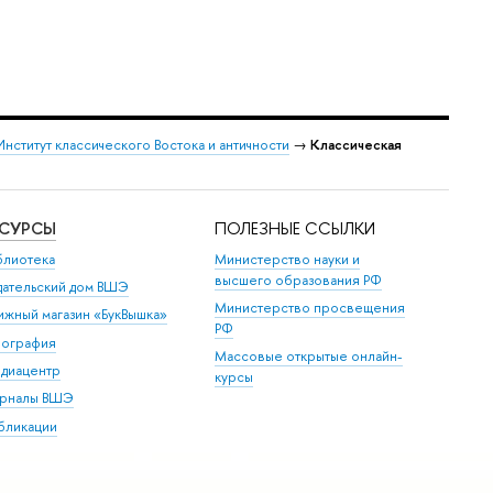
Институт классического Востока и античности
→
Классическая
ЕСУРСЫ
ПОЛЕЗНЫЕ ССЫЛКИ
блиотека
Министерство науки и
высшего образования РФ
дательский дом ВШЭ
Министерство просвещения
ижный магазин «БукВышка»
РФ
пография
Массовые открытые онлайн-
диацентр
курсы
рналы ВШЭ
бликации