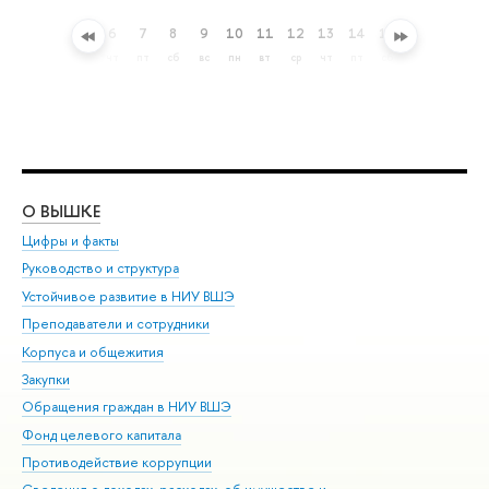
4
5
6
7
8
9
10
11
12
13
14
15
16
17
18
оиск
вт
ср
чт
пт
сб
вс
пн
вт
ср
чт
пт
сб
вс
пн
вт
О ВЫШКЕ
ОБ
Цифры и факты
Ли
Руководство и структура
Дов
Устойчивое развитие в НИУ ВШЭ
Ол
Преподаватели и сотрудники
При
Корпуса и общежития
Вы
Закупки
При
Обращения граждан в НИУ ВШЭ
Ас
Фонд целевого капитала
До
Противодействие коррупции
Цен