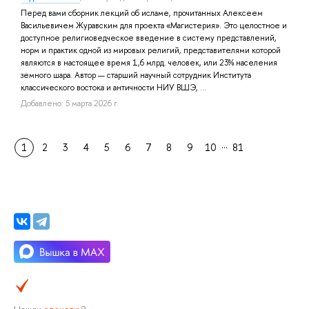
Перед вами сборник лекций об исламе, прочитанных Алексеем
Васильевичем Журавским для проекта «Магистерия». Это целостное и
доступное религиоведческое введение в систему представлений,
норм и практик одной из мировых религий, представителями которой
являются в настоящее время 1,6 млрд. человек, или 23% населения
земного шара. Автор — старший научный сотрудник Института
классического востока и античности НИУ ВШЭ, ...
Добавлено: 5 марта 2026 г.
…
1
2
3
4
5
6
7
8
9
10
81