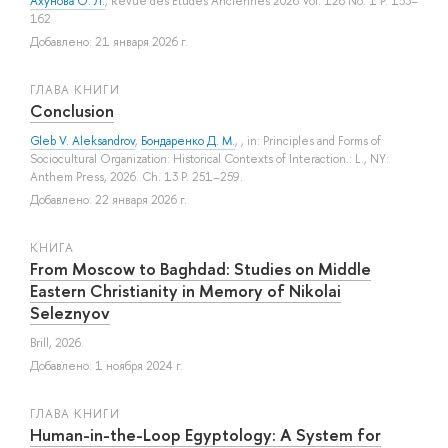
Ахунова О. Л.
, Revue des Etudes Anciennes 2026 Vol. 128 No. 1 P. 153–
162
Добавлено: 21 января 2026 г.
ГЛАВА КНИГИ
Conclusion
Gleb V. Aleksandrov
,
Бондаренко Д. М.
, , in: Principles and Forms of
Sociocultural Organization: Historical Contexts of Interaction.: L., NY:
Anthem Press, 2026. Ch. 13 P. 251–259.
Добавлено: 22 января 2026 г.
КНИГА
From Moscow to Baghdad: Studies on Middle
Eastern Christianity in Memory of Nikolai
Seleznyov
Brill, 2026.
Добавлено: 1 ноября 2024 г.
ГЛАВА КНИГИ
Human-in-the-Loop Egyptology: A System for