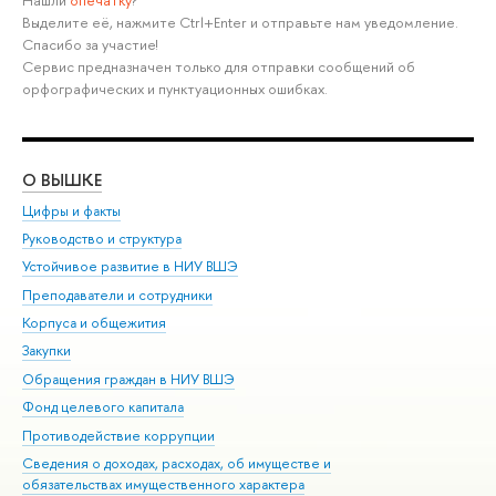
Нашли
опечатку
?
Выделите её, нажмите Ctrl+Enter и отправьте нам уведомление.
Спасибо за участие!
Сервис предназначен только для отправки сообщений об
орфографических и пунктуационных ошибках.
О ВЫШКЕ
ОБ
Цифры и факты
Ли
Руководство и структура
Дов
Устойчивое развитие в НИУ ВШЭ
Ол
Преподаватели и сотрудники
При
Корпуса и общежития
Вы
Закупки
При
Обращения граждан в НИУ ВШЭ
Ас
Фонд целевого капитала
До
Противодействие коррупции
Цен
Сведения о доходах, расходах, об имуществе и
Би
обязательствах имущественного характера
Об