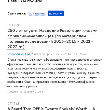
1 688 ПУБЛИКАЦИЙ
Сортировка:
по названию
по году
СТАТЬЯ
250 лет спустя. Наследие Революции глазами
африкано-американцев (по материалам
полевых исследований 2013–2015 и 2021–
2022 гг.)
Бондаренко Д. М.
, Диалог со временем 2026 № 95 С. 36–49
Статья посвящена взгляду на Революцию и ее наследие современных
африкано-американцев и в особенности – вопросу о том, какими им
видятся заложенные в ту эпоху социальные, политические,
культурные первоосновы их страны и достигнутые на их фундаменте
результаты и для американского общества в целом, и для его черного
сообщества. Оценки прошлого, настоящего и будущего африкано-
американцев у разных ...
Добавлено: 23 июля 2026 г.
СТАТЬЯ
A Beard Torn Off Is Twenty Shekels’ Worth…: A