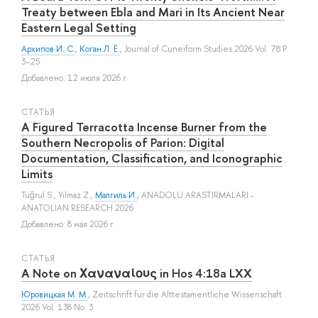
Treaty between Ebla and Mari in Its Ancient Near
Eastern Legal Setting
Архипов И. С.
,
Коган Л. Е.
, Journal of Cuneiform Studies 2026 Vol. 78 P.
3–25
Добавлено: 12 июля 2026 г.
СТАТЬЯ
A Figured Terracotta Incense Burner from the
Southern Necropolis of Parion: Digital
Documentation, Classification, and Iconographic
Limits
Tuğrul S.
,
Yılmaz Z.
,
Малгиль И.
, ANADOLU ARASTIRMALARI -
ANATOLIAN RESEARCH 2026
Добавлено: 8 мая 2026 г.
СТАТЬЯ
A Note on Χαναναίους in Hos 4:18a LXX
Юровицкая М. М.
, Zeitschrift fur die Alttestamentliche Wissenschaft
2026 Vol. 138 No. 3