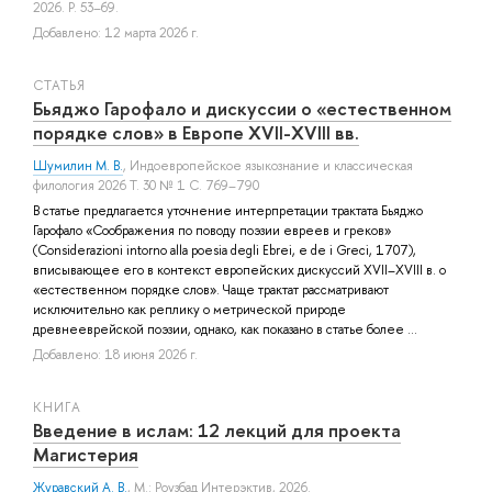
2026. P. 53–69.
Добавлено: 12 марта 2026 г.
СТАТЬЯ
Бьяджо Гарофало и дискуссии о «естественном
порядке слов» в Европе XVII-XVIII вв.
Шумилин М. В.
, Индоевропейское языкознание и классическая
филология 2026 Т. 30 № 1 С. 769–790
В статье предлагается уточнение интерпретации трактата Бьяджо
Гарофало «Соображения по поводу поэзии евреев и греков»
(Considerazioni intorno alla poesia degli Ebrei, e de i Greci, 1707),
вписывающее его в контекст европейских дискуссий XVII–XVIII в. о
«естественном порядке слов». Чаще трактат рассматривают
исключительно как реплику о метрической природе
древнееврейской поэзии, однако, как показано в статье более ...
Добавлено: 18 июня 2026 г.
КНИГА
Введение в ислам: 12 лекций для проекта
Магистерия
Журавский А. В.
, М.: Роузбад Интерэктив, 2026.