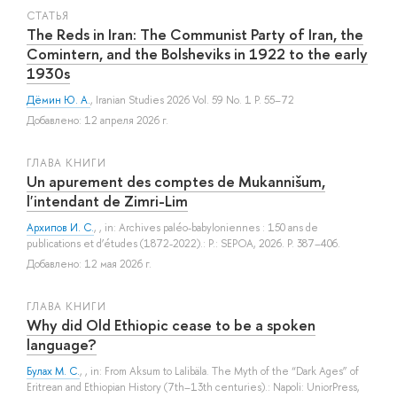
СТАТЬЯ
The Reds in Iran: The Communist Party of Iran, the
Comintern, and the Bolsheviks in 1922 to the early
1930s
Дёмин Ю. А.
, Iranian Studies 2026 Vol. 59 No. 1 P. 55–72
Добавлено: 12 апреля 2026 г.
ГЛАВА КНИГИ
Un apurement des comptes de Mukannišum,
l'intendant de Zimri-Lim
Архипов И. С.
, , in: Archives paléo-babyloniennes : 150 ans de
publications et d’études (1872-2022).: P.: SEPOA, 2026. P. 387–406.
Добавлено: 12 мая 2026 г.
ГЛАВА КНИГИ
Why did Old Ethiopic cease to be a spoken
language?
Булах М. С.
, , in: From Aksum to Lalibäla. The Myth of the “Dark Ages” of
Eritrean and Ethiopian History (7th–13th centuries).: Napoli: UniorPress,