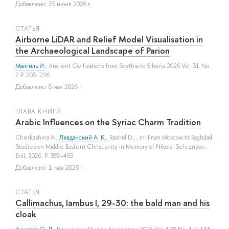
Добавлено: 25 июня 2026 г.
СТАТЬЯ
Airborne LiDAR and Relief Model Visualisation in
the Archaeological Landscape of Parion
Малгиль И.
, Ancient Civilizations from Scythia to Siberia 2026 Vol. 31 No.
2 P. 203–226
Добавлено: 8 мая 2026 г.
ГЛАВА КНИГИ
Arabic Influences on the Syriac Charm Tradition
Cherkashina A.
,
Лявданский А. К.
,
Rashid D.
, , in: From Moscow to Baghdad:
Studies on Middle Eastern Christianity in Memory of Nikolai Seleznyov.:
Brill, 2026. P. 389–455.
Добавлено: 1 мая 2025 г.
СТАТЬЯ
Callimachus, Iambus I, 29-30: the bald man and his
cloak