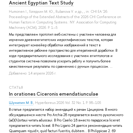
Ancient Egyptian Text Study
Humonen I.
,
Голядкин М. Ю.
,
Rubanova V.
и др.
, , in: CHI EA '26:
Proceedings of the Extended Abstracts of the 2026 CHI Conference on
Human Factors in Computing Systems.: NY: Association for Computing
Machinery (ACM), 2026. P. 1–5.
Мы представляем прототип веб-системы с участием человека для
изучения древнеегипетских иероглифических текстов, которая
интегрирует конвейер обработки изображений в текст в
интерактивное рабочее пространство для итеративной доработки. В
ходе предварительного исследования с участием египтологов и
студентов система позволила ускорить работу и получить более
качественные результаты по сравнению с ручным процессом. ...
Добавлено: 14 апреля 2026 г.
СТАТЬЯ
In orationes Ciceronis emendatiunculae
Шумилин М. В.
, Hyperboreus 2026 Vol. 32 No. 1 P. 98–105
В статье предлагается набор эмендаций к речам Цицерона. В много
обсуждавшемся месте Pro Archia 28 предлагается вместо рукописного
(ad)(h)ortaui читать aduocaui. В Pro Caelio 18 вместо парадосиса liceret
предлагается читать liceat. В Pro Ligario 24 дается рекомендация читать
Quamquam <quid>, quid facturi fueritis, dubitem... В Philippicae 2. 69