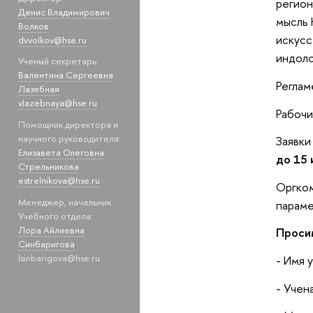
регион
Денис Владимирович
мысль 
Волков
искусс
dvvolkov@hse.ru
индоло
Ученый секретарь:
Валентина Сергеевна
Реглам
Лазебная
vlazebnaya@hse.ru
Рабочи
Помощник директора и
научного руководителя:
Заявки
Елизавета Олеговна
до 15 
Стрельникова
estrelnikova@hse.ru
Оргком
Менеджер, начальник
параме
Учебного отдела:
Лора Айлиевна
Проси
Синбаригова
lsinbarigova@hse.ru
- Имя 
- Учен