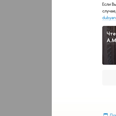
Если В
случае
dubyan
Чте
А.М
Доб