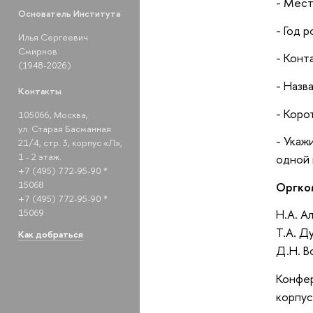
- Мест
Основатель Института
- Год 
Илья Сергеевич
Смирнов
- Конт
(1948-2026)
- Назв
Контакты
- Коро
105066, Москва,
ул. Старая Басманная
- Укаж
21/4, стр. 3, корпус «Л»,
1 - 2 этаж.
одной 
+7 (495) 772-95-90 *
15068
Оргко
+7 (495) 772-95-90 *
15069
Н.А. А
Т.А. Д
Как добраться
Д.Н. В
Конфер
корпус