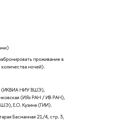
ами)
 забронировать проживание в
 количества ночей).
в (ИКВИА НИУ ВШЭ),
нковская (ИЯз РАН / ИВ РАН),
Э), Е.О. Кузина (ГИИ).
арая Басманная 21/4, стр. 3,