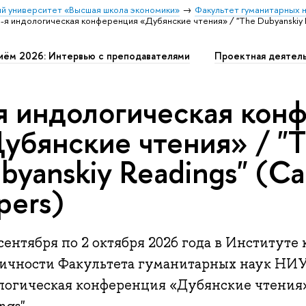
й университет «Высшая школа экономики»
Факультет гуманитарных н
-я индологическая конференция «Дубянские чтения» / "The Dubyanskiy Re
иём 2026: Интервью с преподавателями
Проектная деятел
я индологическая кон
убянские чтения» / "
byanskiy Readings" (Cal
pers)
сентября по 2 октября 2026 года в Институте
тичности Факультета гуманитарных наук НИ
логическая конференция «Дубянские чтения»