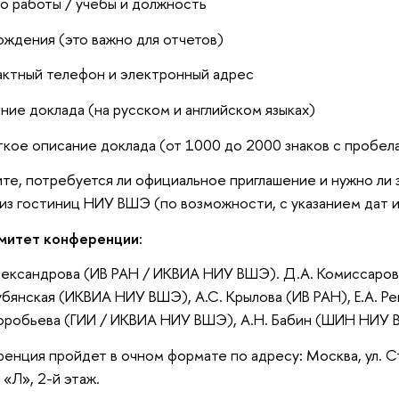
о работы / учебы и должность
рождения (это важно для отчетов)
актный телефон и электронный адрес
ание доклада (на русском и английском языках)
ткое описание доклада (от 1000 до 2000 знаков с пробел
ите, потребуется ли официальное приглашение и нужно ли
из гостиниц НИУ ВШЭ (по возможности, с указанием дат и
митет конференции:
лександрова (ИВ РАН / ИКВИА НИУ ВШЭ). Д.А. Комиссаро
убянская (ИКВИА НИУ ВШЭ), А.С. Крылова (ИВ РАН), Е.А. Ре
оробьева (ГИИ / ИКВИА НИУ ВШЭ), А.Н. Бабин (ШИН НИУ ВШ
енция пройдет в очном формате по адресу: Москва, ул. Ст
 «Л», 2-й этаж.