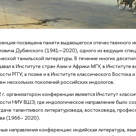
енция посвящена памяти выдающегося отечественного и
овича Дубянского (1941—2020), одного из ведущих спец
ческой тамильской литературы. В течение многих десяти
авал в Институте стран Азии и Африки МГУ, в Институте в
ости РГГУ, а позже и в Институте классического Востока 
ем нескольких поколений российских индологов.
 г. организатором конференции является Институт класси
ости НИУ ВШЭ, где индологическое направление было соз
даче талантливого литературоведа, востоковеда, профе
ва (1966– 2020).
ые направления конференции: индийская литература, язы