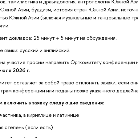
ов, тамилистика и дравидология, антропология Южной Ази
Южной Азии, буддизм, история стран Южной Азии, источн
тво Южной Азии (включая музыкальные и танцевальные тра
гии.
ент докладов: 25 минут + 5 минут на обсуждения.
е языки: русский и английский.
 на участие просим направить Оргкомитету конференции 
июля 2026 г.
итет оставляет за собой право отклонять заявки, если он
трам конференции или поданы позже указанного дедлайна
м включить в заявку следующие сведения:
участника, в кириллице и латинице
ая степень (если есть)