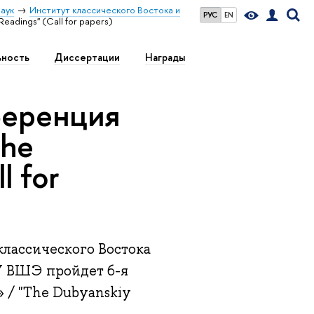
аук
Институт классического Востока и
РУС
EN
adings" (Call for papers)
ьность
Диссертации
Награды
ференция
The
l for
 классического Востока
У ВШЭ пройдет 6-я
 / "The Dubyanskiy