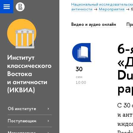
Национальный исследовательски
античности
Мероприятия
6
Видео и аудио онлайн
Пр
6-
«Д
30
Du
сен
pa
10:00
С 30 
Об институте
и ан
Поступающим
индо
Магистратура