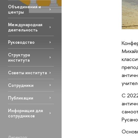
Объединения и
центры
Международная
деятельность
Руководство
Конфер
Михайл
Структура
класси
института
препод
Советы института
античн
учител
Сотрудники
С 2022
Публикации
античн
Информация для
самоот
сотрудников
Русано
Основн
Директор: