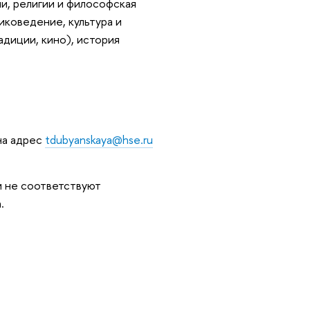
и, религии и философская
иковедение, культура и
диции, кино), история
на адрес
tdubyanskaya@hse.ru
и не соответствуют
.