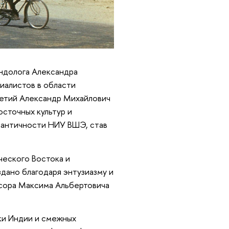
ндолога Александра
иалистов в области
летий Александр Михайлович
осточных культур и
и античности НИУ ВШЭ, став
ческого Востока и
дано благодаря энтузиазму и
ссора Максима Альбертовича
ки Индии и смежных