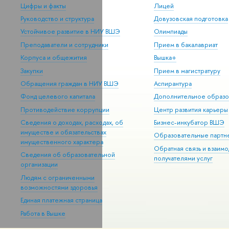
Цифры и факты
Лицей
Руководство и структура
Довузовская подготовка
Устойчивое развитие в НИУ ВШЭ
Олимпиады
Преподаватели и сотрудники
Прием в бакалавриат
Корпуса и общежития
Вышка+
Закупки
Прием в магистратуру
Обращения граждан в НИУ ВШЭ
Аспирантура
Фонд целевого капитала
Дополнительное образо
Противодействие коррупции
Центр развития карьеры
Сведения о доходах, расходах, об
Бизнес-инкубатор ВШЭ
имуществе и обязательствах
Образовательные партн
имущественного характера
Обратная связь и взаимо
Сведения об образовательной
получателями услуг
организации
Людям с ограниченными
возможностями здоровья
Единая платежная страница
Работа в Вышке