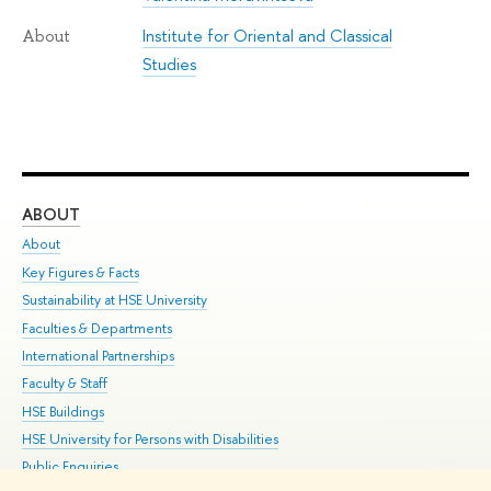
Institute for Oriental and Classical
About
Studies
ABOUT
ST
About
Adm
Key Figures & Facts
Pr
Sustainability at HSE University
Un
Faculties & Departments
Gr
International Partnerships
Ex
Faculty & Staff
Su
HSE Buildings
Sem
HSE University for Persons with Disabilities
Bus
Public Enquiries