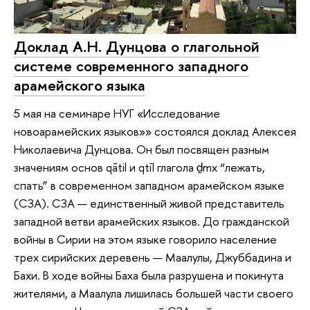
Доклад А.Н. Дунцова о глагольной
системе современного западного
арамейского языка
5 мая на семинаре НУГ «Исследование
новоарамейских языков»» состоялся доклад Алексея
Николаевича Дунцова. Он был посвящен разным
значениям основ qātil и qtīl глагола ḏmx “лежать,
спать” в современном западном арамейском языке
(СЗА). СЗА — единственный живой представитель
западной ветви арамейских языков. До гражданской
войны в Сирии на этом языке говорило население
трех сирийских деревень — Маалулы, Джуббадина и
Бахи. В ходе войны Баха была разрушена и покинута
жителями, а Маалула лишилась большей части своего