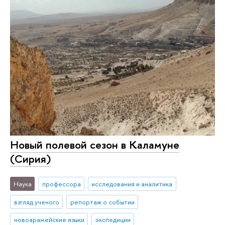
Новый полевой сезон в Каламуне
(Сирия)
Наука
профессора
исследования и аналитика
взгляд ученого
репортаж о событии
новоарамейские языки
экспедиции