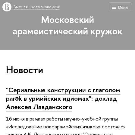
Высшая школа экономики
Меню
Московский
арамеистический кружок
Новости
"Сериальные конструкции с глаголом
parək в урмийских идиомах": доклад
Алексея Лявданского
16 июня в рамках работы научно-учебной группы
«Исследование новоарамейских языков» состоялся
доклад А.К. Лявданского на тему "Сериальные