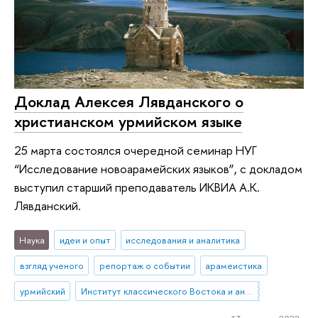
Доклад Алексея Лявданского о
христианском урмийском языке
25 марта состоялся очередной семинар НУГ
“Исследование новоарамейских языков”, с докладом
выступил старший преподаватель ИКВИА А.К.
Лявданский.
Наука
идеи и опыт
исследования и аналитика
взгляд ученого
репортаж о событии
арамеистика
урмийский
Институт классического Востока и античности