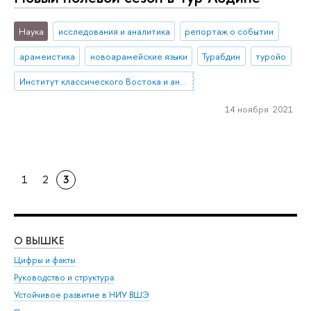
Наука
исследования и аналитика
репортаж о событии
арамеистика
новоарамейские языки
Турабдин
туройо
Институт классического Востока и античности
14 ноября 2021
1
2
3
О ВЫШКЕ
ОБ
Цифры и факты
Ли
Руководство и структура
Дов
Устойчивое развитие в НИУ ВШЭ
Ол