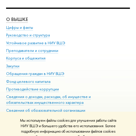
О ВЫШКЕ
ОБ
Цифры и факты
Ли
Руководство и структура
Дов
Устойчивое развитие в НИУ ВШЭ
Ол
Преподаватели и сотрудники
При
Корпуса и общежития
Вы
Закупки
При
Обращения граждан в НИУ ВШЭ
Ас
Фонд целевого капитала
До
Противодействие коррупции
Цен
Сведения о доходах, расходах, об имуществе и
Би
обязательствах имущественного характера
Об
Сведения об образовательной организации
Обр
Людям с ограниченными возможностями здоровья
Мы используем файлы cookies для улучшения работы сайта
Единая платежная страница
НИУ ВШЭ и большего удобства его использования. Более
подробную информацию об использовании файлов cookies
Работа в Вышке