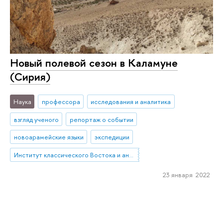
Новый полевой сезон в Каламуне
(Сирия)
Наука
профессора
исследования и аналитика
взгляд ученого
репортаж о событии
новоарамейские языки
экспедиции
Институт классического Востока и античности
23 января 2022