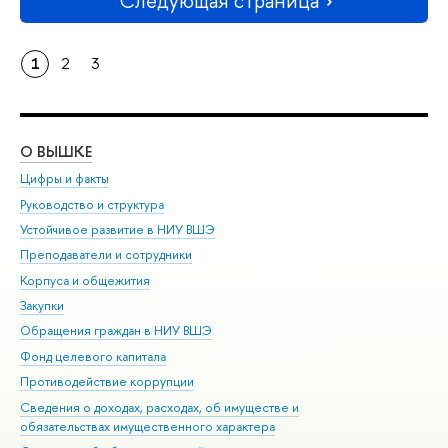
Следующая страница
1
2
3
О ВЫШКЕ
ОБ
Цифры и факты
Ли
Руководство и структура
Дов
Устойчивое развитие в НИУ ВШЭ
Ол
Преподаватели и сотрудники
При
Корпуса и общежития
Вы
Закупки
При
Обращения граждан в НИУ ВШЭ
Ас
Фонд целевого капитала
До
Противодействие коррупции
Цен
Сведения о доходах, расходах, об имуществе и
Би
обязательствах имущественного характера
Об