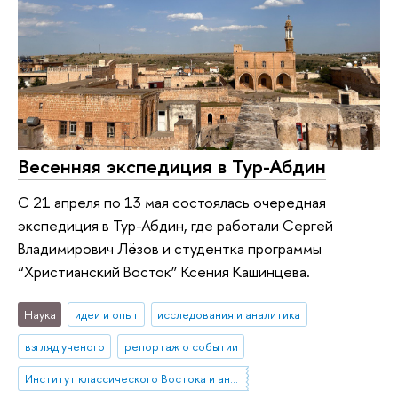
Весенняя экспедиция в Тур-Абдин
С 21 апреля по 13 мая состоялась очередная
экспедиция в Тур-Абдин, где работали Сергей
Владимирович Лёзов и студентка программы
“Христианский Восток” Ксения Кашинцева.
Наука
идеи и опыт
исследования и аналитика
взгляд ученого
репортаж о событии
Институт классического Востока и античности