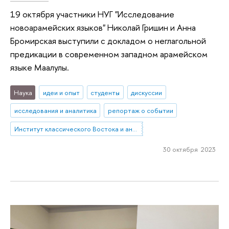
19 октября участники НУГ "Исследование
новоарамейских языков" Николай Гришин и Анна
Бромирская выступили с докладом о неглагольной
предикации в современном западном арамейском
языке Маалулы.
Наука
идеи и опыт
студенты
дискуссии
исследования и аналитика
репортаж о событии
Институт классического Востока и античности
30 октября 2023