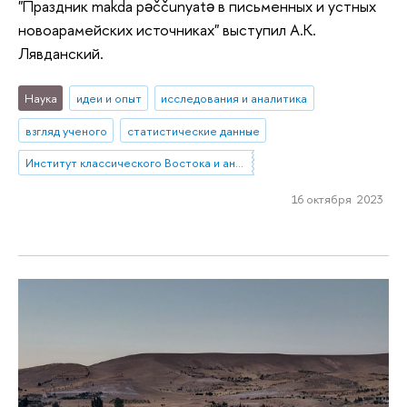
"Праздник makda pəččunyatə в письменных и устных
новоарамейских источниках" выступил А.К.
Лявданский.
Наука
идеи и опыт
исследования и аналитика
взгляд ученого
статистические данные
Институт классического Востока и античности
16 октября 2023