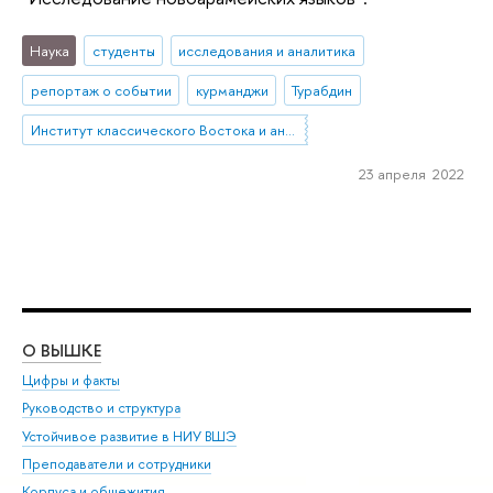
Наука
студенты
исследования и аналитика
репортаж о событии
курманджи
Турабдин
Институт классического Востока и античности
23 апреля 2022
О ВЫШКЕ
ОБ
Цифры и факты
Ли
Руководство и структура
Дов
Устойчивое развитие в НИУ ВШЭ
Ол
Преподаватели и сотрудники
При
Корпуса и общежития
Вы