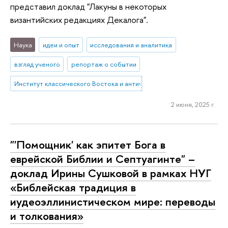
представил доклад "Лакуны в некоторых
византийских редакциях Декалога".
Наука
идеи и опыт
исследования и аналитика
взгляд ученого
репортаж о событии
Институт классического Востока и античности
2 июня, 2025 г.
"'Помощник' как эпитет Бога в
еврейской Библии и Септуагинте" –
доклад Ирины Сушковой в рамках НУГ
«Библейская традиция в
иудеоэллинистическом мире: переводы
и толкования»