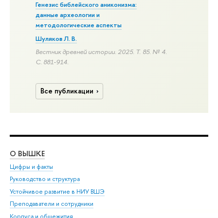
Генезис библейского аниконизма:
данные археологии и
методологические аспекты
Шуляков Л. В.
Вестник древней истории. 2025. Т. 85. № 4.
С. 881-914.
Все публикации
О ВЫШКЕ
ОБ
Цифры и факты
Ли
Руководство и структура
Дов
Устойчивое развитие в НИУ ВШЭ
Ол
Преподаватели и сотрудники
При
Корпуса и общежития
Вы