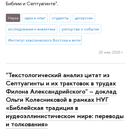
Библии и Септуагинте".
Наука
идеи и опыт
студенты
дискуссии
исследования и аналитика
репортаж о событии
Институт классического Востока и античности
25 мая, 2025 г.
"Текстологический анализ цитат из
Септуагинты и их трактовок в трудах
Филона Александрийского" – доклад
Ольги Колесниковой в рамках НУГ
«Библейская традиция в
иудеоэллинистическом мире: переводы
и толкования»