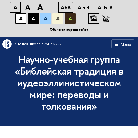
A
A
A
АБВ
АБВ
АБВ
А
А
А
А
А
Обычная версия сайта
Высшая школа экономики
Меню
Научно-учебная группа
«Библейская традиция в
иудеоэллинистическом
мире: переводы и
толкования»