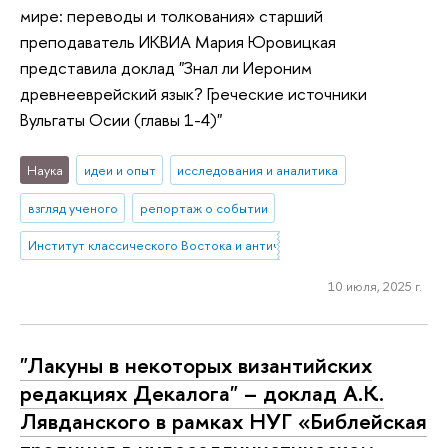
мире: переводы и толкования» старший
преподаватель ИКВИА Мария Юровицкая
представила доклад "Знал ли Иероним
древнееврейский язык? Греческие источники
Вульгаты Осии (главы 1-4)"
Наука
идеи и опыт
исследования и аналитика
взгляд ученого
репортаж о событии
Институт классического Востока и античности
10 июля, 2025 г.
"Лакуны в некоторых византийских
редакциях Декалога" – доклад А.К.
Лявданского в рамках НУГ «Библейская