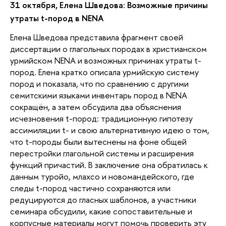
31 октября, Елена Шведова: Возможные причины
утраты t-пород в NENA
Елена Шведова представила фрагмент своей
диссертации о глагольных породах в христианском
урмийском NENA и возможных причинах утраты t-
пород. Елена кратко описала урмийскую систему
пород и показала, что по сравнению с другими
семитскими языками инвентарь пород в NENA
сокращён, а затем обсудила два объяснения
исчезновения t-пород: традиционную гипотезу
ассимиляции t- и свою альтернативную идею о том,
что t-породы были вытеснены на фоне общей
перестройки глагольной системы и расширения
функций причастий. В заключение она обратилась к
данным туройо, млахсо и новомандейского, где
следы t-пород частично сохраняются или
редуцируются до гласных шаблонов, а участники
семинара обсудили, какие сопоставительные и
корпусные материалы могут помочь проверить эту