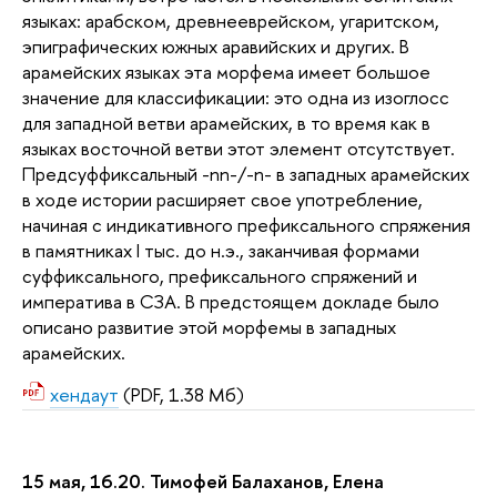
языках: арабском, древнееврейском, угаритском,
эпиграфических южных аравийских и других. В
арамейских языках эта морфема имеет большое
значение для классификации: это одна из изоглосс
для западной ветви арамейских, в то время как в
языках восточной ветви этот элемент отсутствует.
Предсуффиксальный -nn-/-n- в западных арамейских
в ходе истории расширяет свое употребление,
начиная с индикативного префиксального спряжения
в памятниках I тыс. до н.э., заканчивая формами
суффиксального, префиксального спряжений и
императива в СЗА. В предстоящем докладе было
описано развитие этой морфемы в западных
арамейских.
хендаут
(PDF, 1.38 Мб)
15 мая, 16.20. Тимофей Балаханов, Елена