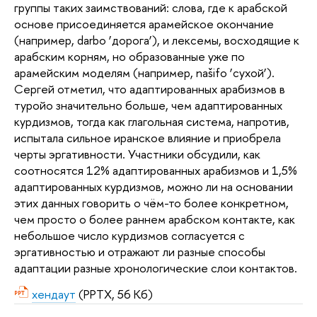
группы таких заимствований: слова, где к арабской
основе присоединяется арамейское окончание
(например, darbo ‘дорога’), и лексемы, восходящие к
арабским корням, но образованные уже по
арамейским моделям (например, našifo ‘сухой’).
Сергей отметил, что адаптированных арабизмов в
туройо значительно больше, чем адаптированных
курдизмов, тогда как глагольная система, напротив,
испытала сильное иранское влияние и приобрела
черты эргативности. Участники обсудили, как
соотносятся 12% адаптированных арабизмов и 1,5%
адаптированных курдизмов, можно ли на основании
этих данных говорить о чём-то более конкретном,
чем просто о более раннем арабском контакте, как
небольшое число курдизмов согласуется с
эргативностью и отражают ли разные способы
адаптации разные хронологические слои контактов.
хендаут
(PPTX, 56 Кб)