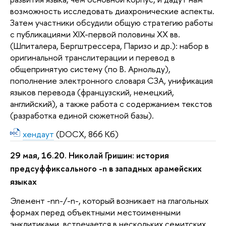
возможность исследовать диахронические аспекты.
Затем участники обсудили общую стратегию работы
с публикациями XIX-первой половины XX вв.
(Шпиталера, Бергштрессера, Паризо и др.): набор в
оригинальной транслитерации и перевод в
общепринятую систему (по В. Арнольду),
пополнение электронного словаря СЗА, унификация
языков перевода (французский, немецкий,
английский), а также работа с содержанием текстов
(разработка единой сюжетной базы).
хендаут
(DOCX, 866 Кб)
29 мая, 16.20. Николай Гришин: история
предсуффиксального -n в западных арамейских
языках
Элемент -nn-/-n-, который возникает на глагольных
формах перед объектными местоименными
энклитиками, встречается в нескольких семитских