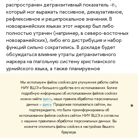
распространен детранзитивный показатель
-t-
,
который мог выражать пассивное, декаузативное,
рефлексивное и реципрокальное значения. В
новоарамейских языках этот маркер был либо
полностью утрачен (например, в северо-восточных
новоарамейских), либо его дистрибуция и набор
функций сильно сократились. В докладе будет
обсуждаться влияние утраты детранзитивного
маркера на глагольную систему христианского
урмийского языка, а также планируемое
исследование других новоарамейских языков.
Мы используем файлы cookies для улучшения работы сайта
Презентация:
НИУ ВШЭ и большего удобства его использования. Более
подробную информацию об использовании файлов cookies
Детранзитивизация
(PDF, 849 Кб)
можно найти
здесь
, наши правила обработки персональных
данных –
здесь
. Продолжая пользоваться сайтом, вы
✖
подтверждаете, что были проинформированы об
использовании файлов cookies сайтом НИУ ВШЭ и согласны
с нашими правилами обработки персональных данных. Вы
можете отключить файлы cookies в настройках Вашего
браузера.