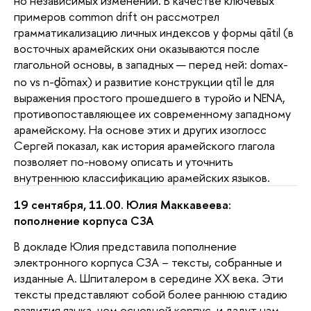
но независимых изменений. В качестве ключевых
примеров common drift он рассмотрел
грамматикализацию личных индексов у формы qātil (в
восточных арамейских они оказываются после
глагольной основы, в западных — перед ней: domax-
no vs n-ḏōmax) и развитие конструкции qtīl le для
выражения простого прошедшего в туройо и NENA,
противопоставляющее их современному западному
арамейскому. На основе этих и других изоглосс
Сергей показал, как история арамейского глагола
позволяет по-новому описать и уточнить
внутреннюю классификацию арамейских языков.
19 сентября, 11.00. Юлия Маккавеева:
пополнение корпуса СЗА
В докладе Юлия представила пополнение
электронного корпуса СЗА – тексты, собранные и
изданные А. Шпиталером в середине XX века. Эти
тексты представляют собой более раннюю стадию
развития языка, чем основной корпус, и дадут нам