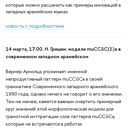
которые можно расценить как примеры инноваций в
западных арамейских языках.
новость с подробностями
14 марта, 17.00. Н. Гришин: модели muCCōC(č)a в
современном западном арамейском
Вернер Арнольд упоминает именной
непродуктивный паттерн muCCōCa в своей
грамматике Современного западного арамейского
1990 года, однако ничего не говорит о его значении.
Тем не менее, кажется важным очертить примерный
круг значений этой морфологическая модели для
грамотной интпретации слов паттерна muCCōCa,
которые не встречаются в работах