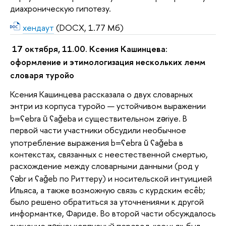
диахроническую гипотезу.
хендаут
(DOCX, 1.77 Мб)
17 октября, 11.00. Ксения Кашинцева:
оформление и этимологизация нескольких лемм
словаря туройо
Ксения Кашинцева рассказала о двух словарных
энтри из корпуса туройо — устойчивом выражении
b=ʕebra ŭ ʕaǧeba и существительном zǝriye. В
первой части участники обсудили необычное
употребление выражения b=ʕebra ŭ ʕaǧeba в
контекстах, связанных с неестественной смертью,
расхождение между словарными данными (род у
ʕәbr и ʕaǧeb по Риттеру) и носительской интуицией
Ильяса, а также возможную связь с курдским ecêb;
было решено обратиться за уточнениями к другой
информантке, Фариде. Во второй части обсуждалось
значение zǝriye: корпусный перевод «семья» был