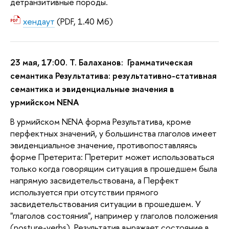
детранзитивные породы.
хендаут
(PDF, 1.40 Мб)
23 мая, 17:00. Т. Балаханов:
Грамматическая
семантика Результатива: результативно-стативная
семантика и эвиденциальные значения в
урмийском NЕNA
В урмийском NENA форма Результатива, кроме
перфектных значений, у большинства глаголов имеет
эвиденциальное значение, противопоставляясь
форме Претерита: Претерит может использоваться
только когда говорящим ситуация в прошедшем была
напрямую засвидетельствована, а Перфект
используется при отсутствии прямого
засвидетельствования ситуации в прошедшем. У
"глаголов состояния", например у глаголов положения
(posture-verbs), Результатив выражает состояние в