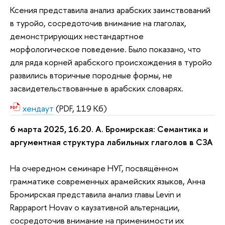
Ксения представила анализ арабских заимствований
в туройо, сосредоточив внимание на глаголах,
демонстрирующих нестандартное
морфологическое поведение. Было показано, что
для ряда корней арабского происхождения в туройо
развились вторичные породные формы, не
засвидетельствованные в арабских словарях.
хендаут
(PDF, 119 Кб)
6 марта 2025, 16.20. А. Бромирская: Семантика и
аргументная структура лабильных глаголов в СЗА
На очередном семинаре НУГ, посвящённом
грамматике современных арамейских языков, Анна
Бромирская представила анализ главы Levin и
Rappaport Hovav о каузативной альтернации,
сосредоточив внимание на применимости их