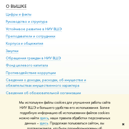
О ВЫШКЕ
ОБ
Цифры и факты
Ли
Руководство и структура
Дов
Устойчивое развитие в НИУ ВШЭ
Ол
Преподаватели и сотрудники
При
Корпуса и общежития
Вы
Закупки
При
Обращения граждан в НИУ ВШЭ
Ас
Фонд целевого капитала
До
Противодействие коррупции
Цен
Сведения о доходах, расходах, об имуществе и
Би
обязательствах имущественного характера
Об
Сведения об образовательной организации
Обр
Людям с ограниченными возможностями здоровья
Мы используем файлы cookies для улучшения работы сайта
Единая платежная страница
НИУ ВШЭ и большего удобства его использования. Более
подробную информацию об использовании файлов cookies
Работа в Вышке
можно найти
здесь
, наши правила обработки персональных
данных –
здесь
. Продолжая пользоваться сайтом, вы
✖
Редактору
подтверждаете, что были проинформированы об