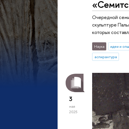
«Семитс
Очередной семи
скульптуре Паль
которых составл
Наука
идеи и оп
аспирантура
3
мая
2025