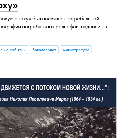
оху»
ровую эпоху» был посвящён погребальной
онографии погребальных рельефов, надписи на
аж о событии
бакалавриат
магистратура