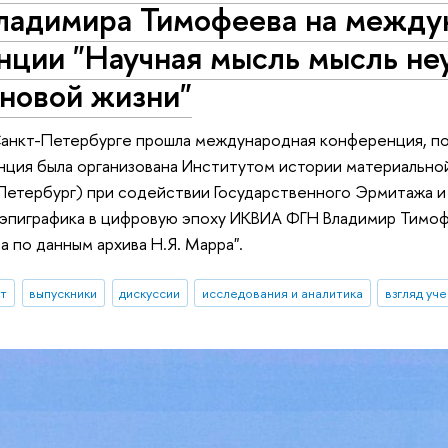
Владимира Тимофеева на между
нции "Научная мысль мысль не
новой жизни"
Санкт-Петербурге прошла международная конференция, по
ция была организована Институтом истории материально
Петербург) при содействии Государственного Эрмитажа и
 эпиграфика в цифровую эпоху ИКВИА ФГН Владимир Тимоф
а по данным архива Н.Я. Марра".
ыт
выпускники
дискуссии
исследования и аналитика
взгляд уч