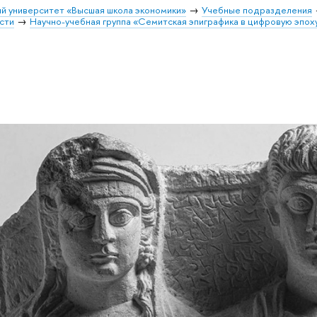
й университет «Высшая школа экономики»
Учебные подразделения
сти
Научно-учебная группа «Семитская эпиграфика в цифровую эпох