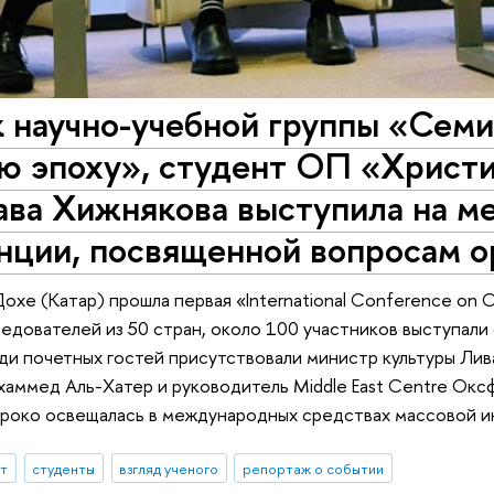
 научно-учебной группы «Семи
ю эпоху», студент ОП «Христи
ава Хижнякова выступила на 
нции, посвященной вопросам о
охе (Катар) прошла первая «International Conference on O
едователей из 50 стран, около 100 участников выступали 
ди почетных гостей присутствовали министр культуры Лив
аммед Аль-Хатер и руководитель Middle East Centre Окс
роко освещалась в международных средствах массовой и
ыт
студенты
взгляд ученого
репортаж о событии