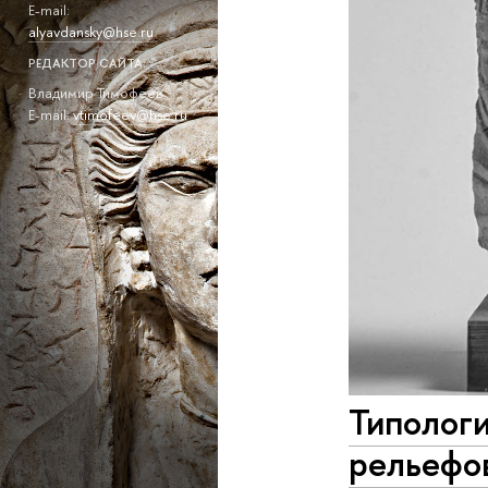
E-mail:
alyavdansky@hse.ru
РЕДАКТОР САЙТА:
Владимир Тимофеев
E-mail:
vtimofeev@hse.ru
Типологи
рельефо