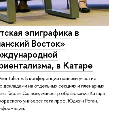
тская эпиграфика в
анский Восток»
международной
риентализма, в Катаре
rientalism». В конференции приняли участие
с докладами на отдельных секциях и пленарных
ана Гассан Саламе, министр образования Катара
фордского университета проф. Юджин Роган.
нформации.