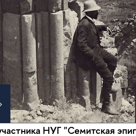
участника НУГ "Семитская эпи