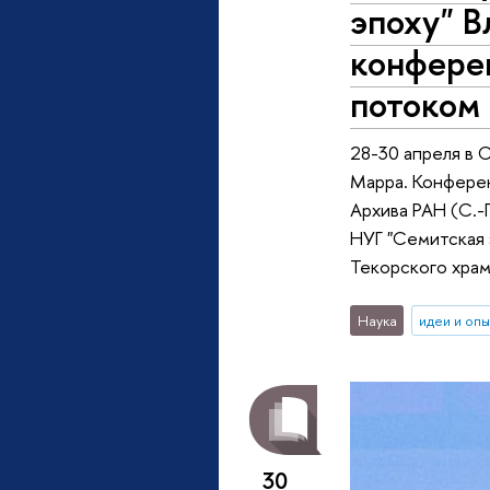
эпоху" 
конфере
потоком 
28-30 апреля в 
Марра. Конферен
Архива РАН (С.-
НУГ "Семитская
Текорского храм
Наука
идеи и оп
30