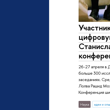
Участник
цифрову
Станисл
конфере
26-27 апреля в Д
больше 300 иссл
заседаниях. Сре
Лолва Рашид Мох
Конференция ши
Наука
идеи и оп