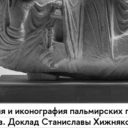
я и иконография пальмирских 
в. Доклад Станиславы Хижняко