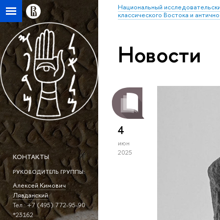
Национальный исследовательски
классического Востока и антично
Новости
4
июн
2025
КОНТАКТЫ
РУКОВОДИТЕЛЬ ГРУППЫ:
Алексей Кимович
Лявданский
Тел.: +7 (495) 772-95-90
*23162