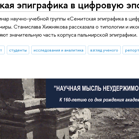
кая эпиграфика в цифровую эп
нар научно-учебной группы «Семитская эпиграфика в циф
миры. Станислава Хижнякова рассказала о типологии и ик
яют значительную часть корпуса пальмирской эпиграфики.
ыт
студенты
исследования и аналитика
взгляд ученого
репорт