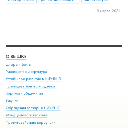
9 марта 2024
О ВЫШКЕ
ОБ
Цифры и факты
Ли
Руководство и структура
Дов
Устойчивое развитие в НИУ ВШЭ
Ол
Преподаватели и сотрудники
При
Корпуса и общежития
Вы
Закупки
При
Обращения граждан в НИУ ВШЭ
Ас
Фонд целевого капитала
До
Противодействие коррупции
Цен