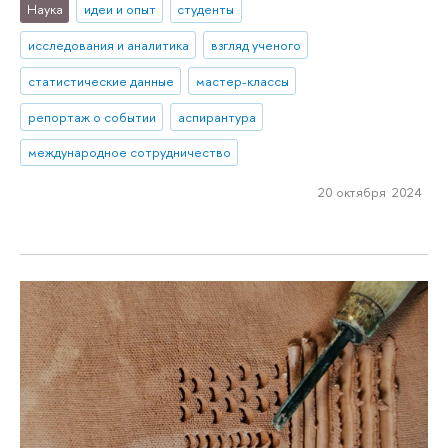
Наука
идеи и опыт
студенты
исследования и аналитика
взгляд ученого
статистические данные
мастер-классы
репортаж о событии
аспирантура
международное сотрудничество
20 октября 2024