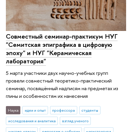
Совместный семинар-практикум НУГ
"Семитская эпиграфика в цифровую
эпоху" и НУГ "Керамическая
лаборатория"
5 марта участники двух научно-учебных групп
провели совместный теоретико-практический
семинар, посвящённый надписям на предметах из
глины и особенностям их нанесения
Наука
идеи и опыт
профессора
студенты
исследования и аналитика
взгляд ученого
мастер-классы
репортаж о событии
магистратура