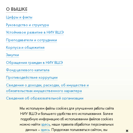
О ВЫШКЕ
ОБ
Цифры и факты
Ли
Руководство и структура
Дов
Устойчивое развитие в НИУ ВШЭ
Ол
Преподаватели и сотрудники
При
Корпуса и общежития
Вы
Закупки
При
Обращения граждан в НИУ ВШЭ
Ас
Фонд целевого капитала
До
Противодействие коррупции
Цен
Сведения о доходах, расходах, об имуществе и
Би
обязательствах имущественного характера
Об
Сведения об образовательной организации
Обр
Людям с ограниченными возможностями здоровья
Мы используем файлы cookies для улучшения работы сайта
Единая платежная страница
НИУ ВШЭ и большего удобства его использования. Более
подробную информацию об использовании файлов cookies
Работа в Вышке
можно найти
здесь
, наши правила обработки персональных
данных –
здесь
. Продолжая пользоваться сайтом, вы
✖