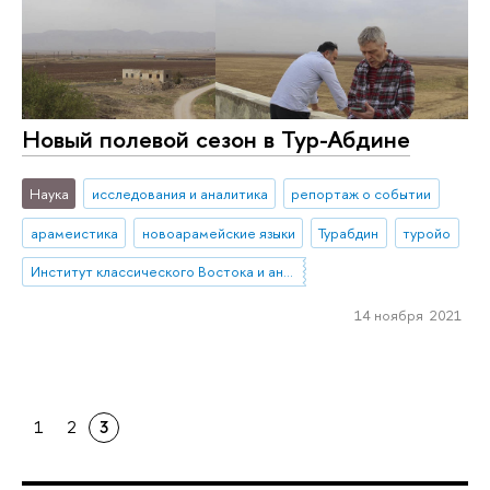
Новый полевой сезон в Тур-Абдине
Наука
исследования и аналитика
репортаж о событии
арамеистика
новоарамейские языки
Турабдин
туройо
Институт классического Востока и античности
14 ноября 2021
1
2
3