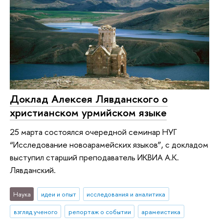
Доклад Алексея Лявданского о
христианском урмийском языке
25 марта состоялся очередной семинар НУГ
“Исследование новоарамейских языков”, с докладом
выступил старший преподаватель ИКВИА А.К.
Лявданский.
Наука
идеи и опыт
исследования и аналитика
взгляд ученого
репортаж о событии
арамеистика