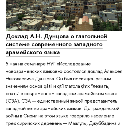
Доклад А.Н. Дунцова о глагольной
системе современного западного
арамейского языка
5 мая на семинаре НУГ «Исследование
новоарамейских языков»» состоялся доклад Алексея
Николаевича Дунцова. Он был посвящен разным
значениям основ qātil и qtīl глагола ḏmx “лежать,
спать” в современном западном арамейском языке
(СЗА). СЗА — единственный живой представитель
западной ветви арамейских языков. До гражданской
войны в Сирии на этом языке говорило население
трех сирийских деревень — Маалулы, Джуббадина и