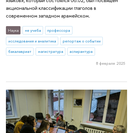
языков», который состоялся 06.02, был посвящен
акциональной классификации глаголов в
современном западном арамейском.
Наука
не учеба
профессора
исследования и аналитика
репортаж о событии
бакалавриат
магистратура
аспирантура
8 февраля 2025