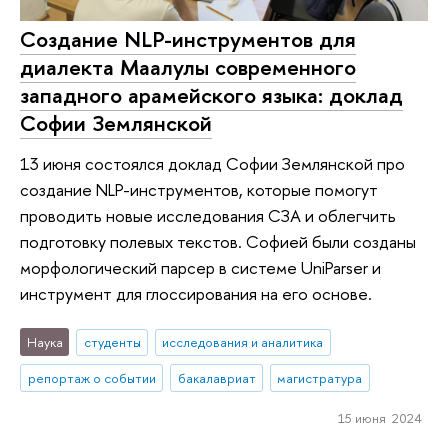
Создание NLP-инструментов для
диалекта Маалулы современного
западного арамейского языка: доклад
Софии Землянской
13 июня состоялся доклад Софии Землянской про
создание NLP-инструментов, которые помогут
проводить новые исследования СЗА и облегчить
подготовку полевых текстов. Софией были созданы
морфологический парсер в системе UniParser и
инструмент для глоссирования на его основе.
Наука
студенты
исследования и аналитика
репортаж о событии
бакалавриат
магистратура
15 июня 2024