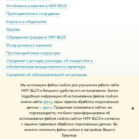
Устойчивое развитие в НИУ ВШЭ
Ол
Преподаватели и сотрудники
При
Корпуса и общежития
Вы
Закупки
При
Обращения граждан в НИУ ВШЭ
Ас
Фонд целевого капитала
До
Противодействие коррупции
Цен
Сведения о доходах, расходах, об имуществе и
Би
обязательствах имущественного характера
Об
Сведения об образовательной организации
Обр
Людям с ограниченными возможностями здоровья
Мы используем файлы cookies для улучшения работы сайта
Единая платежная страница
НИУ ВШЭ и большего удобства его использования. Более
подробную информацию об использовании файлов cookies
Работа в Вышке
можно найти
здесь
, наши правила обработки персональных
данных –
здесь
. Продолжая пользоваться сайтом, вы
✖
Редактору
подтверждаете, что были проинформированы об
© НИУ ВШЭ 1993–2026
Адреса и контакты
Условия использования
использовании файлов cookies сайтом НИУ ВШЭ и согласны
с нашими правилами обработки персональных данных. Вы
материалов
Политика конфиденциальности
Карта сайта
можете отключить файлы cookies в настройках Вашего
Шрифты HSE Sans и HSE Slab разработаны в
Школе дизайна НИУ ВШЭ
браузера.