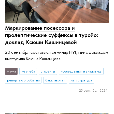
Маркирование посессора и
пролептические суффиксы в туройо:
доклад Ксюши Кашинцевой
20 сентября состоялся семинар НУГ, где с докладом
выступила Ксюша Кашинцева.
Наука
не учеба
студенты
исследования и аналитика
репортаж о событии
бакалавриат
магистратура
23 сентября 2024