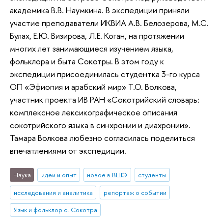
академика В.В. Наумкина. В экспедиции приняли
участие преподаватели ИКВИА А.В. Белозерова, М.С.
Булах, Е.Ю. Визирова, Л.Е. Коган, на протяжении
многих лет занимающиеся изучением языка,
фольклора и быта Сокотры. В этом году к
экспедиции присоединилась студентка 3-го курса
ОП «Эфиопия и арабский мир» Т.О. Волкова,
участник проекта ИВ РАН «Сокотрийский словарь:
комплексное лексикографическое описания
сокотрийского языка в синхронии и диахронии».
Тамара Волкова любезно согласилась поделиться
впечатлениями от экспедиции.
Наука
идеи и опыт
новое в ВШЭ
студенты
исследования и аналитика
репортаж о событии
Язык и фольклор о. Сокотра