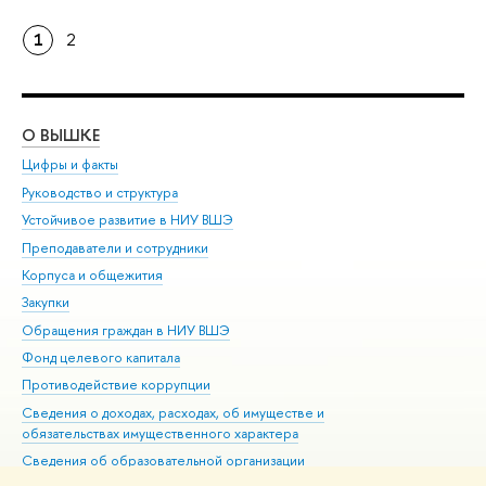
1
2
О ВЫШКЕ
ОБ
Цифры и факты
Ли
Руководство и структура
Дов
Устойчивое развитие в НИУ ВШЭ
Ол
Преподаватели и сотрудники
При
Корпуса и общежития
Вы
Закупки
При
Обращения граждан в НИУ ВШЭ
Ас
Фонд целевого капитала
До
Противодействие коррупции
Цен
Сведения о доходах, расходах, об имуществе и
Би
обязательствах имущественного характера
Об
Сведения об образовательной организации
Обр