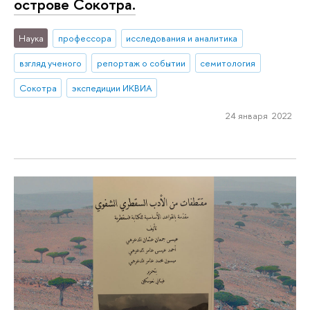
острове Сокотра.
Наука
профессора
исследования и аналитика
взгляд ученого
репортаж о событии
семитология
Сокотра
экспедиции ИКВИА
24 января 2022