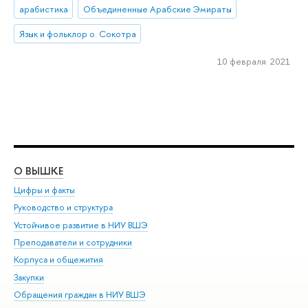
арабистика
Объединенные Арабские Эмираты
Язык и фольклор о. Сокотра
10 февраля 2021
О ВЫШКЕ
ОБ
Цифры и факты
Ли
Руководство и структура
Дов
Устойчивое развитие в НИУ ВШЭ
Ол
Преподаватели и сотрудники
При
Корпуса и общежития
Вы
Закупки
При
Обращения граждан в НИУ ВШЭ
Ас