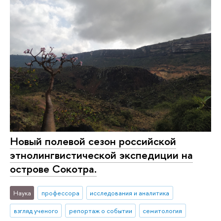
Новый полевой сезон российской
этнолингвистической экспедиции на
острове Сокотра.
Наука
профессора
исследования и аналитика
взгляд ученого
репортаж о событии
семитология