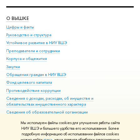
О ВЫШКЕ
ОБ
Цифры и факты
Ли
Руководство и структура
Дов
Устойчивое развитие в НИУ ВШЭ
Ол
Преподаватели и сотрудники
При
Корпуса и общежития
Вы
Закупки
При
Обращения граждан в НИУ ВШЭ
Ас
Фонд целевого капитала
До
Противодействие коррупции
Цен
Сведения о доходах, расходах, об имуществе и
Би
обязательствах имущественного характера
Об
Сведения об образовательной организации
Обр
Людям с ограниченными возможностями здоровья
Мы используем файлы cookies для улучшения работы сайта
Единая платежная страница
НИУ ВШЭ и большего удобства его использования. Более
подробную информацию об использовании файлов cookies
Работа в Вышке
можно найти
здесь
, наши правила обработки персональных