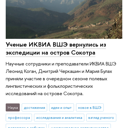
Ученые ИКВИА ВШЭ вернулись из
экспедиции на остров Сокотра
Научные сотрудники и преподаватели ИКВИА ВШЭ
Леонид Коган, Дмитрий Черкашин и Мария Булах
приняли участие в очередном сезоне полевых
лингвистических и фольклористических
исследований на острове Сокотра.
Наука
достижения
идеи и опыт
новое в ВШЭ
профессора
исследования и аналитика
взгляд ученого
репортаж о событии
международное сотрудничество