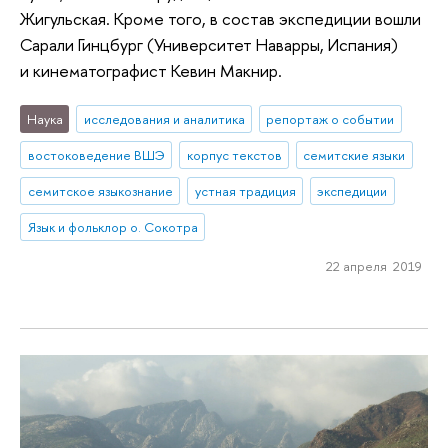
Жигульская. Кроме того, в состав экспедиции вошли
Сарали Гинцбург (Университет Наварры, Испания)
и кинематографист Кевин Макнир.
Наука
исследования и аналитика
репортаж о событии
востоковедение ВШЭ
корпус текстов
семитские языки
семитское языкознание
устная традиция
экспедиции
Язык и фольклор о. Сокотра
22 апреля 2019