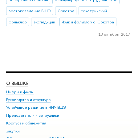
востоковедение ВШЭ
Сокотра
сокотрийский
фольклор
экспедиции
Язык и фольклор о. Сокотра
18 октября 2017
О ВЫШКЕ
ОБ
Цифры и факты
Ли
Руководство и структура
Дов
Устойчивое развитие в НИУ ВШЭ
Ол
Преподаватели и сотрудники
При
Корпуса и общежития
Вы
Закупки
При