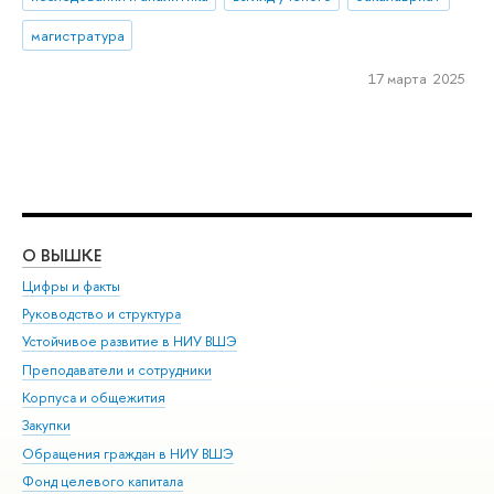
магистратура
17 марта 2025
О ВЫШКЕ
ОБ
Цифры и факты
Ли
Руководство и структура
Дов
Устойчивое развитие в НИУ ВШЭ
Ол
Преподаватели и сотрудники
При
Корпуса и общежития
Вы
Закупки
При
Обращения граждан в НИУ ВШЭ
Ас
Фонд целевого капитала
До