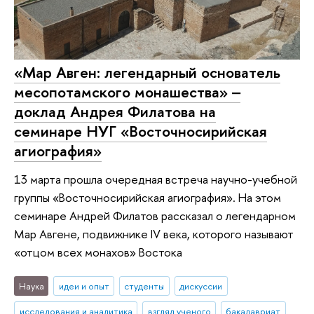
«Мар Авген: легендарный основатель
месопотамского монашества» ‒
доклад Андрея Филатова на
семинаре НУГ «Восточносирийская
агиография»
13 марта прошла очередная встреча научно-учебной
группы «Восточносирийская агиография». На этом
семинаре Андрей Филатов рассказал о легендарном
Мар Авгене, подвижнике IV века, которого называют
«отцом всех монахов» Востока
Наука
идеи и опыт
студенты
дискуссии
исследования и аналитика
взгляд ученого
бакалавриат