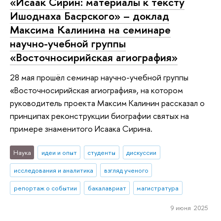
«Исаак Сирин: материалы к тексту
Ишоднаха Басрского» – доклад
Максима Калинина на семинаре
научно-учебной группы
«Восточносирийская агиография»
28 мая прошёл семинар научно-учебной группы
«Восточносирийская агиография», на котором
руководитель проекта Максим Калинин рассказал о
принципах реконструкции биографии святых на
примере знаменитого Исаака Сирина.
Наука
идеи и опыт
студенты
дискуссии
исследования и аналитика
взгляд ученого
репортаж о событии
бакалавриат
магистратура
9 июня 2025