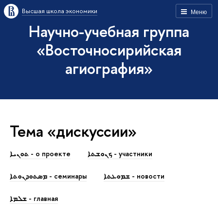
Высшая школа экономики
Меню
Научно-учебная группа
«Восточносирийская
агиография»
Тема «дискуссии»
ܟܢܘܫܬܐ - участники
ܬܘܢܝܐ - о проекте
ܫܡܘܥܬܐ - новости
ܡܣܬܘܕܢܘܬܐ - семинары
ܫܠܡܐ - главная