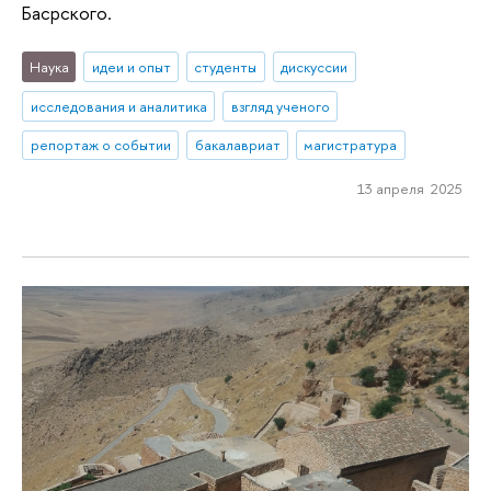
Басрского.
Наука
идеи и опыт
студенты
дискуссии
исследования и аналитика
взгляд ученого
репортаж о событии
бакалавриат
магистратура
13 апреля 2025