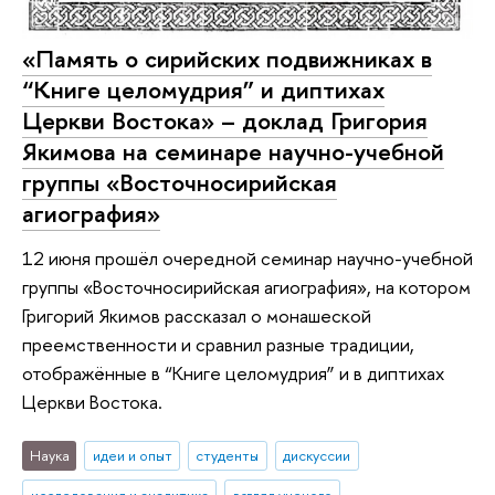
«Память о сирийских подвижниках в
“Книге целомудрия” и диптихах
Церкви Востока» – доклад Григория
Якимова на семинаре научно-учебной
группы «Восточносирийская
агиография»
12 июня прошёл очередной семинар научно-учебной
группы «Восточносирийская агиография», на котором
Григорий Якимов рассказал о монашеской
преемственности и сравнил разные традиции,
отображённые в “Книге целомудрия” и в диптихах
Церкви Востока.
Наука
идеи и опыт
студенты
дискуссии