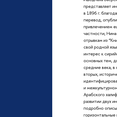
представляет ин
в 1896 г. благо
перевод, опублик
привлечением ещ
частности, Нина
отрывкам из “Кн
свой родной язы
интерес к сирий
основных тем, д
средние века, в
вторых, историч
идентифицирова
и межкультурном
Арабского халиф
развитии двух и
подробно описыв
горизонтальные 