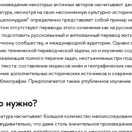
произведения некоторых античных авторов насчитывают дес
атура, несмотря на свою несомненную культурно-историче
га целомудрия” определенно представляет собой пример н
этом отсутствуют переводы этого сочинения как на русский
– подготовить русскоязычный и англоязычный перевод жит
чному сообществу, и международной аудитории. Однако 
ию технической переводческой задачи, но и изучению сод
еализация полного перечня задач, неотъемлемых при под
текста: составление индексов имён и географических на
ение дополнительных исторических источников и совреме
иблиографии. Предполагается также углубленное изучение
о нужно?
атура насчитывает большое количество малоисследованн
Неудивительно, что даже столь значительное произведение
ого, не имеет английского перевода и, несмотря на опре