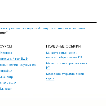
льтет гуманитарных наук
→
Институт классического Востока и
афия"
ЕСУРСЫ
ПОЛЕЗНЫЕ ССЫЛКИ
блиотека
Министерство науки и
высшего образования РФ
дательский дом ВШЭ
Министерство просвещения
ижный магазин «БукВышка»
РФ
пография
Массовые открытые онлайн-
диацентр
курсы
рналы ВШЭ
бликации