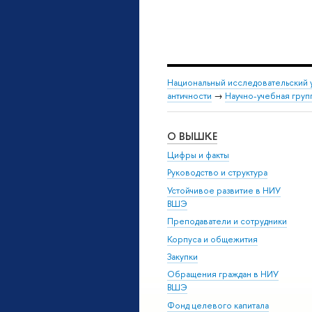
Национальный исследовательский 
античности
→
Научно-учебная груп
О ВЫШКЕ
Цифры и факты
Руководство и структура
Устойчивое развитие в НИУ
ВШЭ
Преподаватели и сотрудники
Корпуса и общежития
Закупки
Обращения граждан в НИУ
ВШЭ
Фонд целевого капитала