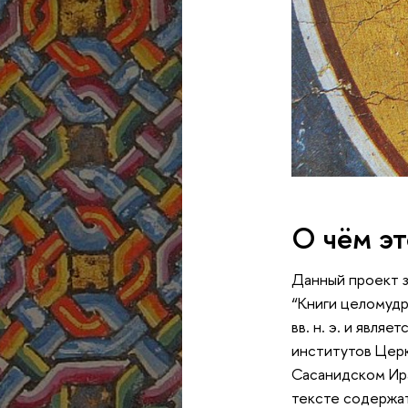
О чём эт
Данный проект з
“Книги целомудр
вв. н. э. и явл
институтов Церк
Сасанидском Ира
тексте содержат