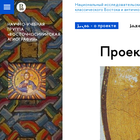
Национальный исследовательски
классического Востока и антично
НАУЧНО-УЧЕБНАЯ
ܬܘܢܝܐ - о проекте
ГРУППА
«ВОСТОЧНОСИРИЙСКАЯ
АГИОГРАФИЯ»
Проек