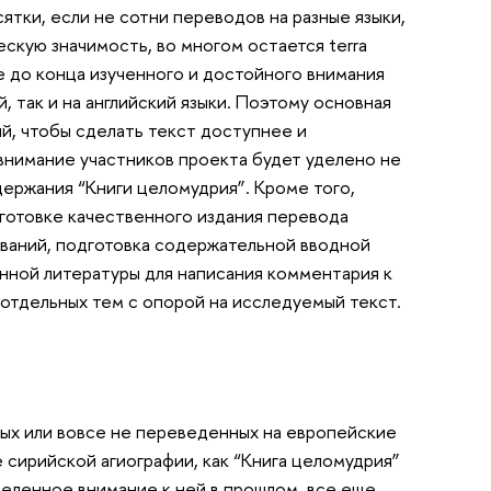
ятки, если не сотни переводов на разные языки,
скую значимость, во многом остается terra
е до конца изученного и достойного внимания
, так и на английский языки. Поэтому основная
ий, чтобы сделать текст доступнее и
внимание участников проекта будет уделено не
ержания “Книги целомудрия”. Кроме того,
готовке качественного издания перевода
званий, подготовка содержательной вводной
нной литературы для написания комментария к
 отдельных тем с опорой на исследуемый текст.
ых или вовсе не переведенных на европейские
 сирийской агиографии, как “Книга целомудрия”
деленное внимание к ней в прошлом, все еще