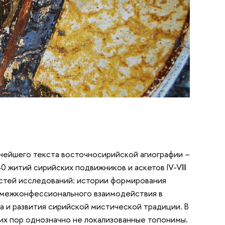
нейшего текста восточносирийской агиографии –
 житий сирийских подвижников и аскетов IV-VIII
ластей исследований: истории формирования
, межконфессионального взаимодействия в
а и развития сирийской мистической традиции. В
их пор однозначно не локализованные топонимы.