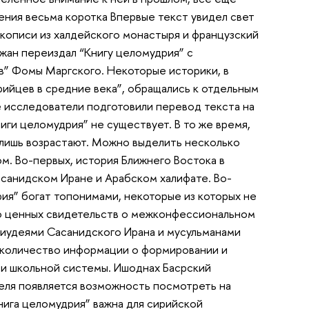
ения весьма коротка Впервые текст увидел свет
укописи из халдейского монастыря и французский
джан переиздал “Книгу целомудрия” с
в” Фомы Маргского. Некоторые историки, в
рийцев в средние века”, обращались к отдельным
е исследователи подготовили перевод текста на
ниги целомудрия” не существует. В то же время,
 лишь возрастают. Можно выделить несколько
ом. Во-первых, история Ближнего Востока в
асанидском Иране и Арабском халифате. Во-
рия” богат топонимами, некоторые из которых не
во ценных свидетельств о межконфессиональном
 иудеями Сасанидского Ирана и мусульманами
е количество информации о формировании и
 и школьной системы. Ишоднах Басрский
теля появляется возможность посмотреть на
нига целомудрия” важна для сирийской