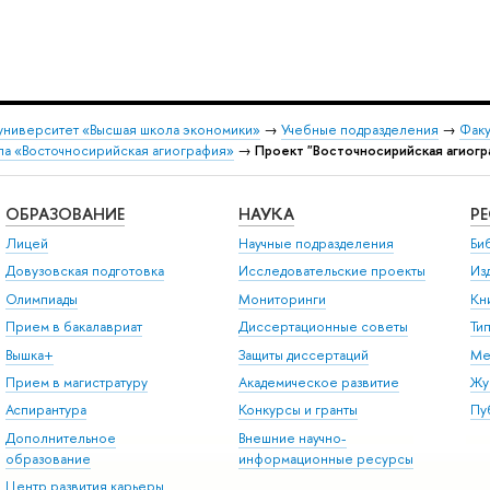
университет «Высшая школа экономики»
→
Учебные подразделения
→
Факу
па «Восточносирийская агиография»
→
Проект "Восточносирийская агиогр
ОБРАЗОВАНИЕ
НАУКА
Р
Лицей
Научные подразделения
Би
Довузовская подготовка
Исследовательские проекты
Из
Олимпиады
Мониторинги
Кн
Прием в бакалавриат
Диссертационные советы
Ти
Вышка+
Защиты диссертаций
Ме
Прием в магистратуру
Академическое развитие
Жу
Аспирантура
Конкурсы и гранты
Пу
Дополнительное
Внешние научно-
образование
информационные ресурсы
Центр развития карьеры