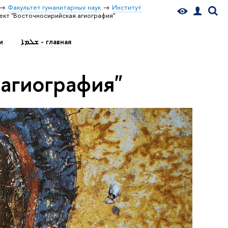
Факультет гуманитарных наук
Институт
кт "Восточносирийская агиография"
ܫܠܡܐ - главная
ти
агиография"