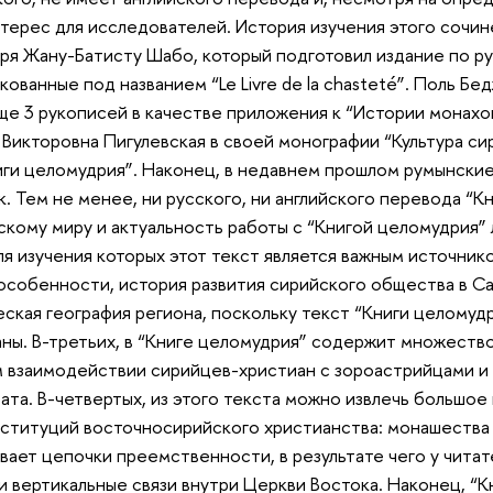
терес для исследователей. История изучения этого сочин
даря Жану-Батисту Шабо, который подготовил издание по р
ованные под названием “Le Livre de la chasteté”. Поль Бе
е 3 рукописей в качестве приложения к “Истории монахо
 Викторовна Пигулевская в своей монографии “Культура си
иги целомудрия”. Наконец, в недавнем прошлом румынски
к. Тем не менее, ни русского, ни английского перевода “К
скому миру и актуальность работы с “Книгой целомудрия”
ля изучения которых этот текст является важным источник
 особенности, история развития сирийского общества в С
еская география региона, поскольку текст “Книги целомуд
ны. В-третьих, в “Книге целомудрия” содержит множест
 взаимодействии сирийцев-христиан с зороастрийцами и
ата. В-четвертых, из этого текста можно извлечь большо
нституций восточносирийского христианства: монашества
ает цепочки преемственности, в результате чего у чита
и вертикальные связи внутри Церкви Востока. Наконец, “К