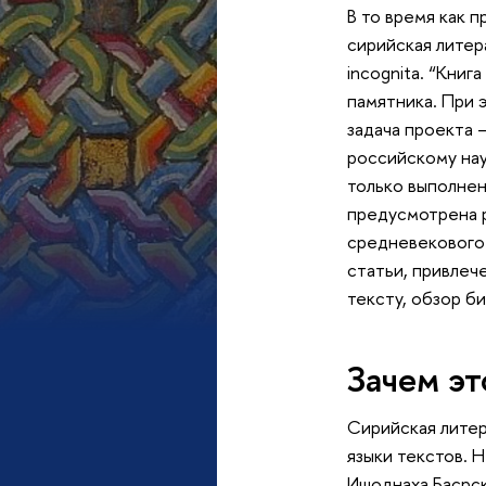
В то время как 
сирийская литер
incognita. “Кни
памятника. При 
задача проекта 
российскому нау
только выполнен
предусмотрена р
средневекового 
статьи, привлеч
тексту, обзор б
Зачем эт
Сирийская литер
языки текстов. 
Ишоднаха Басрск