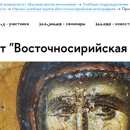
й университет «Высшая школа экономики»
Учебные подразделения
сти
Научно-учебная группа «Восточносирийская агиография»
Прое
ܫܡܘܥܬܐ - новос
ܡܣܬܘܕܢܘܬܐ - семинары
ܟܢܘܫܬܐ - участники
т "Восточносирийская 