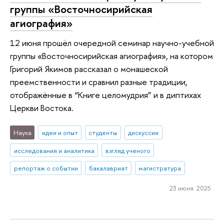
группы «Восточносирийская
агиография»
12 июня прошёл очередной семинар научно-учебной
группы «Восточносирийская агиография», на котором
Григорий Якимов рассказал о монашеской
преемственности и сравнил разные традиции,
отображённые в “Книге целомудрия” и в диптихах
Церкви Востока.
Наука
идеи и опыт
студенты
дискуссии
исследования и аналитика
взгляд ученого
репортаж о событии
бакалавриат
магистратура
23 июня 2025