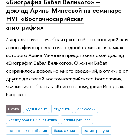
«Биография Бабая Великого» ‒
доклад Арины Минеевой на семинаре
НУГ «Восточносирийская
агиография»
3 апреля научно-учебная группа «Восточносирийская
агиография» провела очередной семинар, в рамках
которого Арина Минеева представила свой доклад
«Биография Бабая Великого». О жизни Бабая
сохранилось довольно много сведений, в отличие от
других деятелей восточносирийского богословия,
чьи жития собраны в «Книге целомудрия» Ишоднаха
Басрского.
Наука
идеи и опыт
студенты
дискуссии
исследования и аналитика
взгляд ученого
репортаж о событии
бакалавриат
магистратура