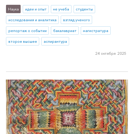
Наука
идеи и опыт
не учеба
студенты
исследования и аналитика
взгляд ученого
репортаж о событии
бакалавриат
магистратура
второе высшее
аспирантура
24 октября 2025