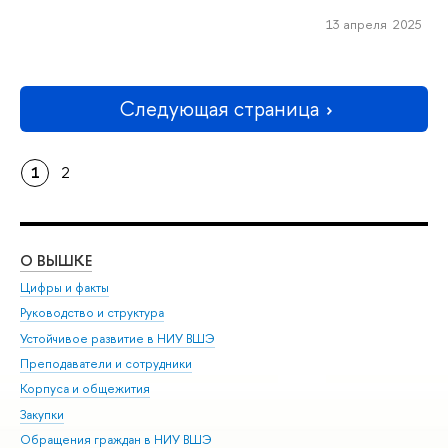
13 апреля 2025
Следующая страница
1
2
О ВЫШКЕ
ОБ
Цифры и факты
Ли
Руководство и структура
Дов
Устойчивое развитие в НИУ ВШЭ
Ол
Преподаватели и сотрудники
При
Корпуса и общежития
Вы
Закупки
При
Обращения граждан в НИУ ВШЭ
Ас