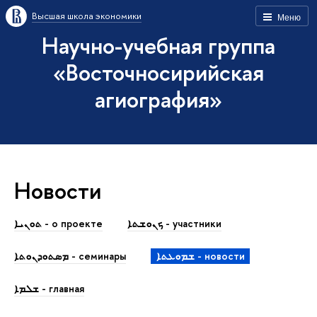
Высшая школа экономики
Меню
Научно-учебная группа
«Восточносирийская
агиография»
Новости
ܟܢܘܫܬܐ - участники
ܬܘܢܝܐ - о проекте
ܫܡܘܥܬܐ - новости
ܡܣܬܘܕܢܘܬܐ - семинары
ܫܠܡܐ - главная