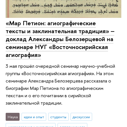
«Мар Петион: агиографические
тексты и заклинательная традиция» ‒
доклад Александры Белозерцевой на
семинаре НУГ «Восточносирийская
агиография»
3 мая прошёл очередной семинар научно-учебной
группы «Восточносирийская агиография». На этом
семинаре Александра Белозерцева рассказала о
биографии Мар Петиона по агиографическим
текстам и о его почитании в сирийской
заклинательной традиции.
Наука
идеи и опыт
студенты
дискуссии
исследования и аналитика
взгляд ученого