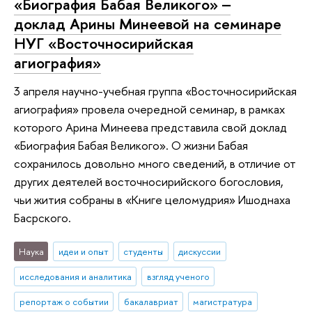
«Биография Бабая Великого» ‒
доклад Арины Минеевой на семинаре
НУГ «Восточносирийская
агиография»
3 апреля научно-учебная группа «Восточносирийская
агиография» провела очередной семинар, в рамках
которого Арина Минеева представила свой доклад
«Биография Бабая Великого». О жизни Бабая
сохранилось довольно много сведений, в отличие от
других деятелей восточносирийского богословия,
чьи жития собраны в «Книге целомудрия» Ишоднаха
Басрского.
Наука
идеи и опыт
студенты
дискуссии
исследования и аналитика
взгляд ученого
репортаж о событии
бакалавриат
магистратура