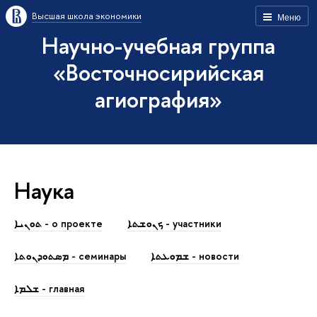
Высшая школа экономики
Меню
Научно-учебная группа
«Восточносирийская
агиография»
Наука
ܟܢܘܫܬܐ - участники
ܬܘܢܝܐ - о проекте
ܫܡܘܥܬܐ - новости
ܡܣܬܘܕܢܘܬܐ - семинары
ܫܠܡܐ - главная