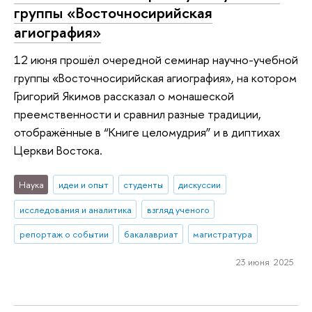
группы «Восточносирийская
агиография»
12 июня прошёл очередной семинар научно-учебной
группы «Восточносирийская агиография», на котором
Григорий Якимов рассказал о монашеской
преемственности и сравнил разные традиции,
отображённые в “Книге целомудрия” и в диптихах
Церкви Востока.
Наука
идеи и опыт
студенты
дискуссии
исследования и аналитика
взгляд ученого
репортаж о событии
бакалавриат
магистратура
23 июня 2025