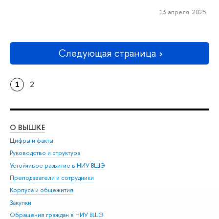
13 апреля 2025
Следующая страница
1
2
О ВЫШКЕ
ОБ
Цифры и факты
Ли
Руководство и структура
Дов
Устойчивое развитие в НИУ ВШЭ
Ол
Преподаватели и сотрудники
При
Корпуса и общежития
Вы
Закупки
При
Обращения граждан в НИУ ВШЭ
Ас