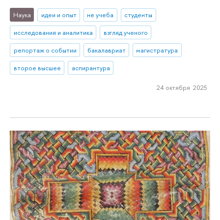
Наука
идеи и опыт
не учеба
студенты
исследования и аналитика
взгляд ученого
репортаж о событии
бакалавриат
магистратура
второе высшее
аспирантура
24 октября 2025