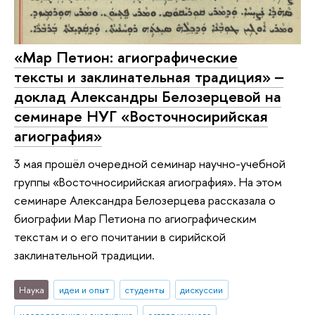
«Мар Петион: агиографические
тексты и заклинательная традиция» ‒
доклад Александры Белозерцевой на
семинаре НУГ «Восточносирийская
агиография»
3 мая прошёл очередной семинар научно-учебной
группы «Восточносирийская агиография». На этом
семинаре Александра Белозерцева рассказала о
биографии Мар Петиона по агиографическим
текстам и о его почитании в сирийской
заклинательной традиции.
Наука
идеи и опыт
студенты
дискуссии
исследования и аналитика
взгляд ученого