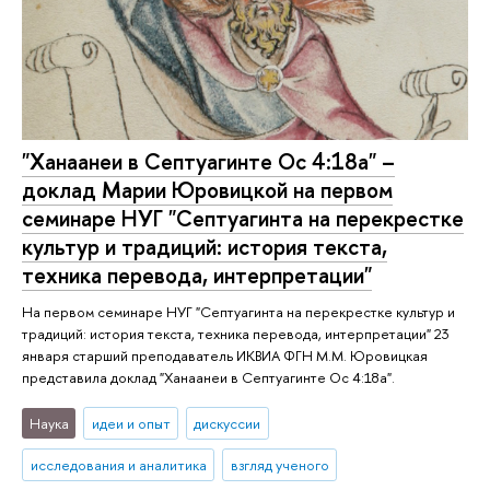
"Ханаанеи в Септуагинте Ос 4:18а" –
доклад Марии Юровицкой на первом
семинаре НУГ "Септуагинта на перекрестке
культур и традиций: история текста,
техника перевода, интерпретации"
На первом семинаре НУГ "Септуагинта на перекрестке культур и
традиций: история текста, техника перевода, интерпретации" 23
января старший преподаватель ИКВИА ФГН М.М. Юровицкая
представила доклад "Ханаанеи в Септуагинте Ос 4:18а".
Наука
идеи и опыт
дискуссии
исследования и аналитика
взгляд ученого