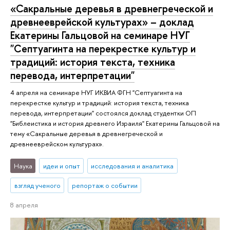
«Сакральные деревья в древнегреческой и
древнееврейской культурах» – доклад
Екатерины Гальцовой на семинаре НУГ
"Септуагинта на перекрестке культур и
традиций: история текста, техника
перевода, интерпретации"
4 апреля на семинаре НУГ ИКВИА ФГН "Септуагинта на
перекрестке культур и традиций: история текста, техника
перевода, интерпретации" состоялся доклад студентки ОП
"Библеистика и история древнего Израиля" Екатерины Гальцовой на
тему «Сакральные деревья в древнегреческой и
древнееврейском культурах».
Наука
идеи и опыт
исследования и аналитика
взгляд ученого
репортаж о событии
8 апреля