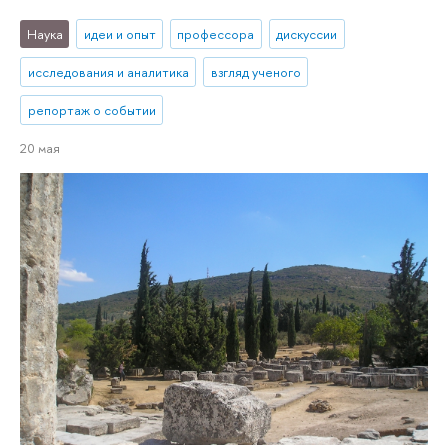
Наука
идеи и опыт
профессора
дискуссии
исследования и аналитика
взгляд ученого
репортаж о событии
20 мая