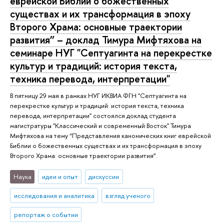
еврейской Библии о божественных
существах и их трансформация в эпоху
Второго Храма: основные траектории
развития” – доклад Тимура Мифтяхова на
семинаре НУГ "Септуагинта на перекрестке
культур и традиций: история текста,
техника перевода, интерпретации"
В пятницу 29 мая в рамках НУГ ИКВИА ФГН "Септуагинта на
перекрестке культур и традиций: история текста, техника
перевода, интерпретации" состоялся доклад студента
магистратуры "Классический и современный Восток" Тимура
Мифтяхова на тему “Представления канонических книг еврейской
Библии о божественных существах и их трансформация в эпоху
Второго Храма: основные траектории развития”.
Наука
идеи и опыт
дискуссии
исследования и аналитика
взгляд ученого
репортаж о событии