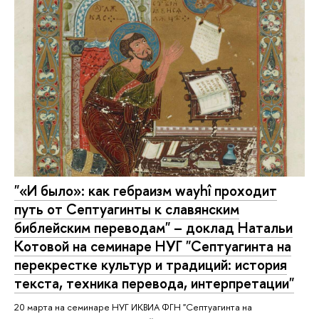
"«И было»: как гебраизм wayhî проходит
путь от Септуагинты к славянским
библейским переводам" – доклад Натальи
Котовой на семинаре НУГ "Септуагинта на
перекрестке культур и традиций: история
текста, техника перевода, интерпретации"
20 марта на семинаре НУГ ИКВИА ФГН "Септуагинта на