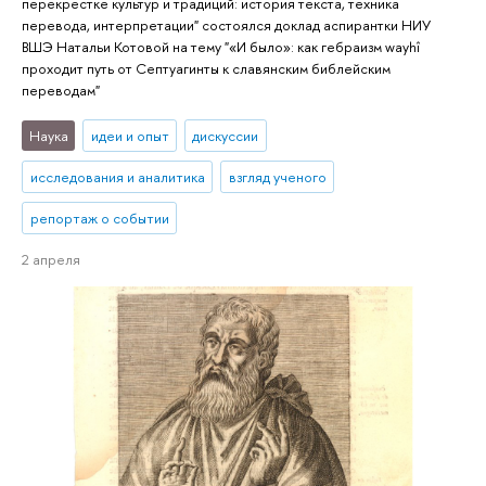
перекрестке культур и традиций: история текста, техника
перевода, интерпретации" состоялся доклад аспирантки НИУ
ВШЭ Натальи Котовой на тему "«И было»: как гебраизм wayhî
проходит путь от Септуагинты к славянским библейским
переводам"
Наука
идеи и опыт
дискуссии
исследования и аналитика
взгляд ученого
репортаж о событии
2 апреля