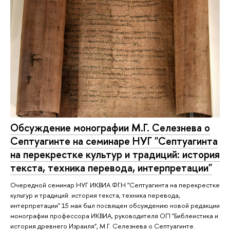
Обсуждение монографии М.Г. Селезнева о
Септуагинте на семинаре НУГ "Септуагинта
на перекрестке культур и традиций: история
текста, техника перевода, интерпретации"
Очередной семинар НУГ ИКВИА ФГН "Септуагинта на перекрестке
культур и традиций: история текста, техника перевода,
интерпретации" 15 мая был посвящен обсуждению новой редакции
монографии профессора ИКВИА, руководителя ОП "Библеистика и
история древнего Израиля", М.Г. Селезнева о Септуагинте.