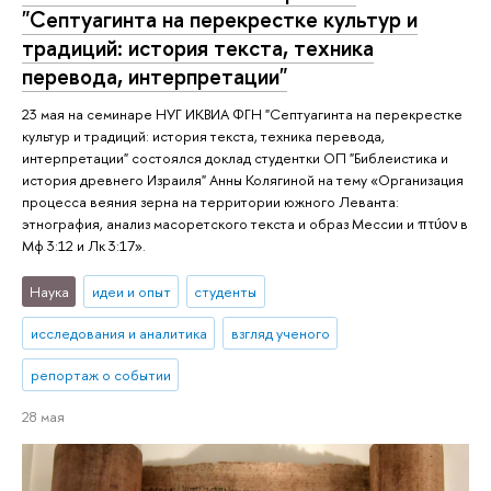
"Септуагинта на перекрестке культур и
традиций: история текста, техника
перевода, интерпретации"
23 мая на семинаре НУГ ИКВИА ФГН "Септуагинта на перекрестке
культур и традиций: история текста, техника перевода,
интерпретации" состоялся доклад студентки ОП "Библеистика и
история древнего Израиля" Анны Колягиной на тему «Организация
процесса веяния зерна на территории южного Леванта:
этнография, анализ масоретского текста и образ Мессии и πτύον в
Мф 3:12 и Лк 3:17».
Наука
идеи и опыт
студенты
исследования и аналитика
взгляд ученого
репортаж о событии
28 мая