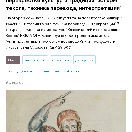
перекрестке культур и традиций: история
текста, техника перевода, интерпретации"
На втором семинаре НУГ "Септуагинта на перекрестке культур и
традиций: история текста, техника перевода, интерпретации" 7
февраля студентка магистратуры "Классический и современный
Восток" ИКВИА ФГН Мария Буяновская представила доклад
"Античные мотивы в греческом переводе Книги Премудрости
Иисуса, сына Сирахова (Sir 4:29-30)".
Наука
идеи и опыт
студенты
дискуссии
взгляд ученого
репортаж о событии
9 февраля