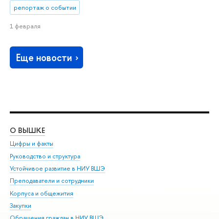
репортаж о событии
1 февраля
Еще новости
О ВЫШКЕ
ОБ
Цифры и факты
Ли
Руководство и структура
Дов
Устойчивое развитие в НИУ ВШЭ
Ол
Преподаватели и сотрудники
При
Корпуса и общежития
Вы
Закупки
При
Обращения граждан в НИУ ВШЭ
Ас