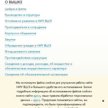
О ВЫШКЕ
ОБ
Цифры и факты
Ли
Руководство и структура
Дов
Устойчивое развитие в НИУ ВШЭ
Ол
Преподаватели и сотрудники
При
Корпуса и общежития
Вы
Закупки
При
Обращения граждан в НИУ ВШЭ
Ас
Фонд целевого капитала
До
Противодействие коррупции
Цен
Сведения о доходах, расходах, об имуществе и
Би
обязательствах имущественного характера
Об
Сведения об образовательной организации
Обр
Людям с ограниченными возможностями здоровья
Мы используем файлы cookies для улучшения работы сайта
Единая платежная страница
НИУ ВШЭ и большего удобства его использования. Более
подробную информацию об использовании файлов cookies
Работа в Вышке
можно найти
здесь
, наши правила обработки персональных
данных –
здесь
. Продолжая пользоваться сайтом, вы
✖
Редактору
подтверждаете, что были проинформированы об