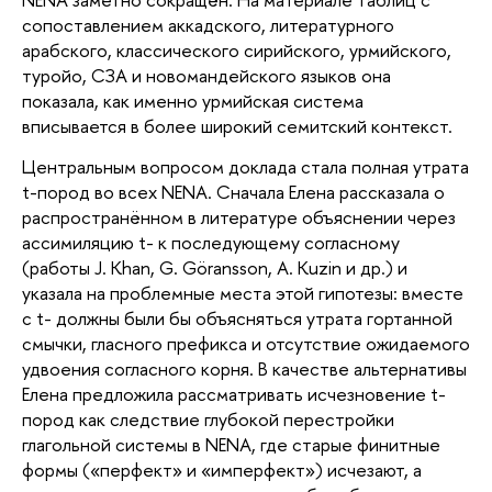
сопоставлением аккадского, литературного
арабского, классического сирийского, урмийского,
туройо, СЗА и новомандейского языков она
показала, как именно урмийская система
вписывается в более широкий семитский контекст.
Центральным вопросом доклада стала полная утрата
t-пород во всех NENA. Сначала Елена рассказала о
распространённом в литературе объяснении через
ассимиляцию t- к последующему согласному
(работы J. Khan, G. Göransson, A. Kuzin и др.) и
указала на проблемные места этой гипотезы: вместе
с t- должны были бы объясняться утрата гортанной
смычки, гласного префикса и отсутствие ожидаемого
удвоения согласного корня. В качестве альтернативы
Елена предложила рассматривать исчезновение t-
пород как следствие глубокой перестройки
глагольной системы в NENA, где старые финитные
формы («перфект» и «имперфект») исчезают, а