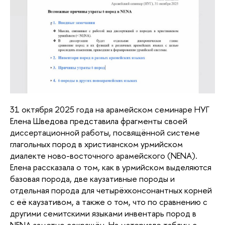
31 октября 2025 года на арамейском семинаре НУГ
Елена Шведова представила фрагменты своей
диссертационной работы, посвящённой системе
глагольных пород в христианском урмийском
диалекте ново-восточного арамейского (NENA).
Елена рассказала о том, как в урмийском выделяются
базовая порода, две каузативные породы и
отдельная порода для четырёхконсонантных корней
с её каузативом, а также о том, что по сравнению с
другими семитскими языками инвентарь пород в
NENA заметно сокращён. На материале таблиц с