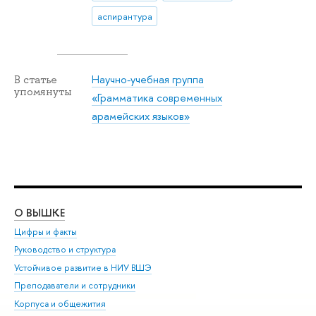
аспирантура
Научно-учебная группа
В статье
упомянуты
«Грамматика современных
арамейских языков»
О ВЫШКЕ
ОБ
Цифры и факты
Ли
Руководство и структура
Дов
Устойчивое развитие в НИУ ВШЭ
Ол
Преподаватели и сотрудники
При
Корпуса и общежития
Вы