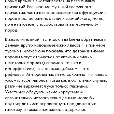
новые времена выстраиваются на базе бывших
причастий. Расширение функций пассивного
причастия, частично пересекавшихся с функциями t-
пород в более ранних стадиях арамейского, могло,
по её гипотезе, способствовать вытеснению t-
пород.
В заключительной части доклада Елена обратилась к
данным других новоарамейских языков. На примере
туройо и млахсо она показала, что детранзитивные
породы могут отличаться от активных лишь в
некоторых формах (например, только в
имперфективе), а в новомандейском — что
рефлексы tG-породы частично сохраняют -t- лишь в
узком классе глаголов, тогда как в остальных случаях
различие выражается уже только гласными.
Участники обсудили, какие корпусные и
сравнительно-исторические данные могли бы
подтвердить или опровергнуть предложенную
гипотезу, а также возможное содержание