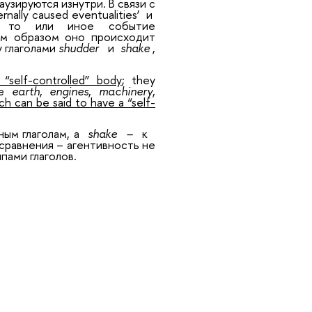
узируются изнутри. В связи с
ernally caused eventualities’
и
к то или иное событие
ким образом оно происходит
 глаголами
shudder
и
shake
,
“self-controlled” body
; they
he
earth
,
engines
,
machinery
,
h can be said to have a “self-
ным глаголам, а
shake
–
к
 сравнения – агентивность не
пами глаголов.