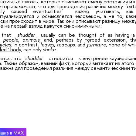
зативные глаголы, которые описывают смену состояния и ка
вторы замечают, что для проведения различия между
‘ext
nally caused eventualities’
важно учитывать, ка
птуализируется и осмысляется человеком, а не то, ка
ски происходит в мире. Так они описывают разницу между
е на первый взгляд кажутся синонимичными:
s that
shudder
usually can be thought of as having a 
de
people
,
animals
, and, perhaps by forced extension, t
icles
. In contrast,
leaves
,
teacups
, and
furniture
,
none of whic
led’’ body
, can only
shake
.
ется, что
shudder
относится
к внутренее каузирован
. Таким образом, важный факт, который вытекает из этого
 важна для проведения различия между семантическими ти