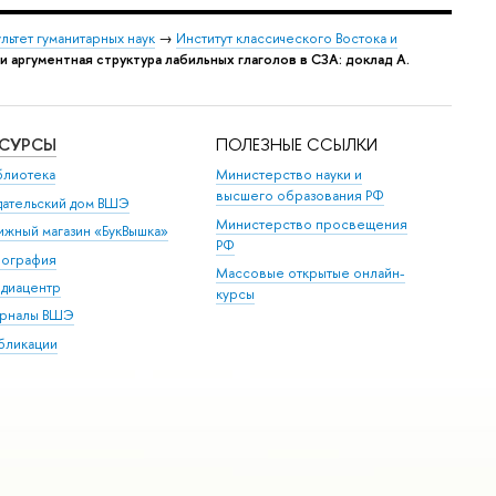
льтет гуманитарных наук
→
Институт классического Востока и
и аргументная структура лабильных глаголов в СЗА: доклад А.
ЕСУРСЫ
ПОЛЕЗНЫЕ ССЫЛКИ
блиотека
Министерство науки и
высшего образования РФ
дательский дом ВШЭ
Министерство просвещения
ижный магазин «БукВышка»
РФ
пография
Массовые открытые онлайн-
диацентр
курсы
рналы ВШЭ
бликации