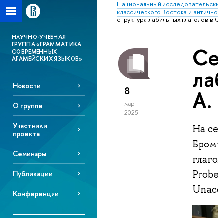
Национальный исследовательски
классического Востока и антично
структура лабильных глаголов в 
НАУЧНО-УЧЕБНАЯ
ГРУППА «ГРАММАТИКА
Се
СОВРЕМЕННЫХ
АРАМЕЙСКИХ ЯЗЫКОВ»
ла
Новости
8
А.
мар
О группе
2025
Участники
На с
проекта
Бром
Семинары
глаго
Probe
Публикации
Unacc
Конференции