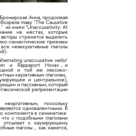
 Бромирская Анна, продолжая
бозрела главу ‘
The Causative
e
’
из книги ‘
Unaccusativity: At
мание на местах, которые
е авторы стремятся выделить
сико-семантические признаки
 все неаккузативные глаголы
ой).
alternating unaccusative verbs’
vin
и
Rappaport
Hovav
, и
т одной и той же лексико-
нтным каузативным глаголам,
узирующее и центральное),
рующим и пассивным, который
нтаксической репрезентации
 неэргативным, поскольку
являются одновалентными. В
ого компонента в семинатике
 что с подобными глаголами
и отсылает к каузирующему
обные глаголы
,
как кажется,