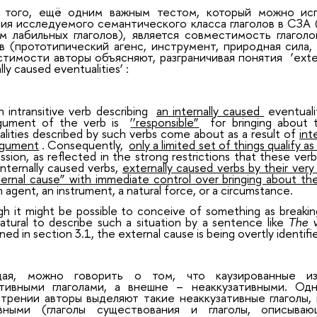
 того, ещё одним важным тестом, который можно исп
ия исследуемого семантического класса глаголов в СЗА 
м лабильных глаголов), является совместимость глагол
в (прототипический агенс, инструмент, природная сила, 
тимости авторы объясняют, разграничивая понятия
‘exte
ally caused eventualities’
:
 intransitive verb describing
an internally caused
eventual
gument of the verb is
‘‘responsible”
for bringing about t
lities described by such verbs come about as a result of
int
argument
. Consequently,
only a limited set of things qualify a
sion, as reflected in the strong restrictions that these ve
internally caused verbs,
externally caused verbs by their very
ternal cause” with immediate control over bringing about th
an agent, an instrument, a natural force, or a circumstance.
h it might be possible to conceive of something as breaking
atural to describe such a situation by a sentence like
The v
ed in section 3.1, the external cause is being overtly identifi
ая, можно говорить о том, что каузированные из
ативными глаголами, а внешне – неаккузативными. О
трении авторы выделяют такие неаккузативные глаголы,
ивными (глаголы существования и глаголы, описыва