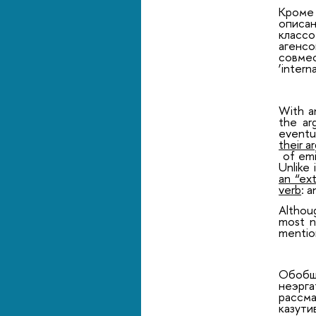
Кроме
описан
классо
агенсо
совмес
‘intern
With an
the ar
eventua
their 
of emis
Unlike 
an “ex
verb
: 
Althoug
most n
mention
Обобщ
неэрг
рассма
казут