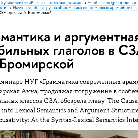
й университет «Высшая школа экономики»
Учебные подразделения
сти
Научно-учебная группа «Грамматика современных арамейских я
СЗА: доклад А. Бромирской
мантика и аргументна
бильных глаголов в СЗ
 Бромирской
еминаре НУГ «Грамматика современных арам
ирская Анна, продолжая погружение в особен
льных классов СЗА, обозрела главу ‘The Causat
 into Lexical Semantics and Argument Structure
usativity: At the Syntax-Lexical Semantics Inte