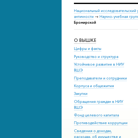
Национальный исследовательский 
античности
→
Научно-учебная груп
Бромирской
О ВЫШКЕ
Цифры и факты
Руководство и структура
Устойчивое развитие в НИУ
ВШЭ
Преподаватели и сотрудники
Корпуса и общежития
Закупки
Обращения граждан в НИУ
ВШЭ
Фонд целевого капитала
Противодействие коррупции
Сведения о доходах,
расходах, об имуществе и