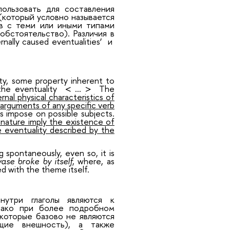
ользовать для составления
(который условно называется
ов с теми или иными типами
обстоятельство). Различия в
rnally caused eventualities’
и
ity, some property inherent to
he eventuality
<
…
>
The
ernal physical characteristics of
s arguments of any specific verb
rbs impose on possible
subjects.
 nature imply the existence of
e eventuality described by the
 spontaneously, even so, it is
ase broke by itself
, where, as
ed with the theme itself.
нутри глаголы являются к
днако при более подробном
 которые базово не являются
ющие внешность), а также