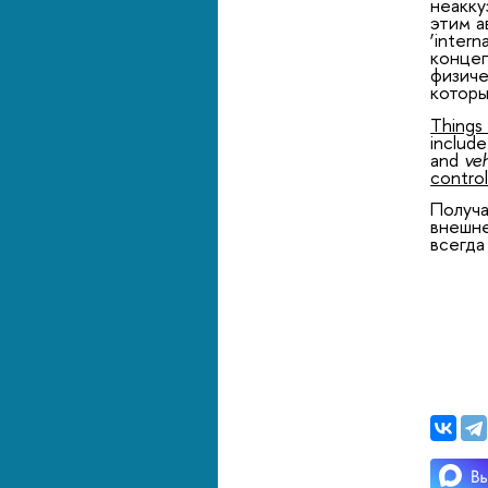
неакку
этим а
‘inter
конце
физиче
которы
Thing
inclu
and
veh
control
Получа
внешне
всегда