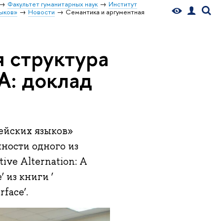
Факультет гуманитарных наук
Институт
зыков»
Новости
Семантика и аргументная
я структура
А: доклад
ейских языков»
ности одного из
ive Alternation: A
’ из книги ‘
rface’.