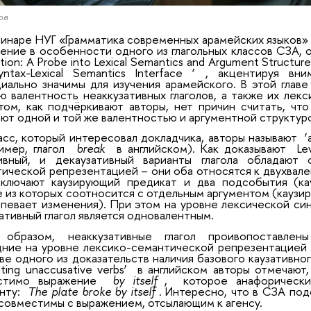
ов
инаре НУГ «Грамматика современных арамейских языков»
ение в особенности одного из глагольных классов СЗА, о
ation: A Probe into Lexical Semantics and Argument Structur
ntax-Lexical Semantics Interface
’
, акцентируя вни
иально значимы для изучения арамейского. В этой глав
ю валентность неаккузативных глаголов, а также их лек
том, как подчёркивают авторы, нет причин считать, что
ют одной и той же валентностью и аргументной структур
асс, который интересовал докладчика, авторы называют
‘
имер, глагол
break
в английском). Как доказывают
Le
тивный, и декаузативный варианты глагола обладаю
ической репрезентацией – они оба относятся к двухвале
включают каузирующий предикат и два подсобытия (ка
 из которых соотносится с отдельным аргументом (каузи
певает изменения). При этом на уровне лексической си
ативный глагол является одновалентным.
 образом, неаккузативные глагол проивопоставлены
ние на уровне лексико-семантической репрезентацией 
ве одного из доказательств наличия базового каузативн
nating unaccusative verbs’
в английском авторы отмечают,
стимо выражение
by itself
,
которое анафорическ
нту:
The plate broke by itself
. Интересно, что в СЗА под
совместимы с выражением, отсылающим к агенсу.