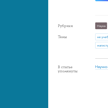
Рубрики
Наука
Темы
не уче
магист
Научно
В статье
упомянуты