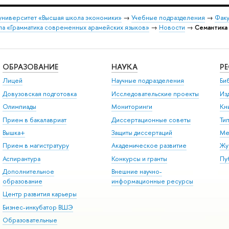
университет «Высшая школа экономики»
→
Учебные подразделения
→
Факу
па «Грамматика современных арамейских языков»
→
Новости
→
Семантика 
ОБРАЗОВАНИЕ
НАУКА
Р
Лицей
Научные подразделения
Би
Довузовская подготовка
Исследовательские проекты
Из
Олимпиады
Мониторинги
Кн
Прием в бакалавриат
Диссертационные советы
Ти
Вышка+
Защиты диссертаций
Ме
Прием в магистратуру
Академическое развитие
Жу
Аспирантура
Конкурсы и гранты
Пу
Дополнительное
Внешние научно-
образование
информационные ресурсы
Центр развития карьеры
Бизнес-инкубатор ВШЭ
Образовательные