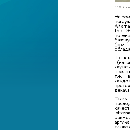
С.В. Лёз
На сем
погруж
Altern
the Sy
потенц
базову
(при э
облада
Тот кл
(напр
кауза
семант
т.е.
каждое
претер
декауз
Таким
послед
качест
‘alter
совме
аргуме
также 