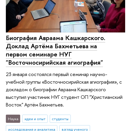
Биография Авраама Кашкарского.
Доклад Артёма Бахметьева на
первом семинаре НУГ
"Восточносирийская агиография"
23 января состоялся первый семинар научно-
учебной группы «Восточносирийская агиография», с
докладом о биографии Авраама Кашкарского
выступил участиник НУГ студент ОП "Христианский
Восток" Артём Бахметьев.
Наука
идеи и опыт
студенты
исследования и аналитика
взгляд ученого