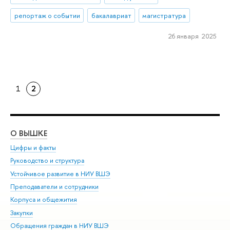
репортаж о событии
бакалавриат
магистратура
26 января 2025
1
2
О ВЫШКЕ
ОБ
Цифры и факты
Ли
Руководство и структура
Дов
Устойчивое развитие в НИУ ВШЭ
Ол
Преподаватели и сотрудники
При
Корпуса и общежития
Вы
Закупки
При
Обращения граждан в НИУ ВШЭ
Ас