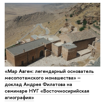
«Мар Авген: легендарный основатель
месопотамского монашества» ‒
доклад Андрея Филатова на
семинаре НУГ «Восточносирийская
агиография»