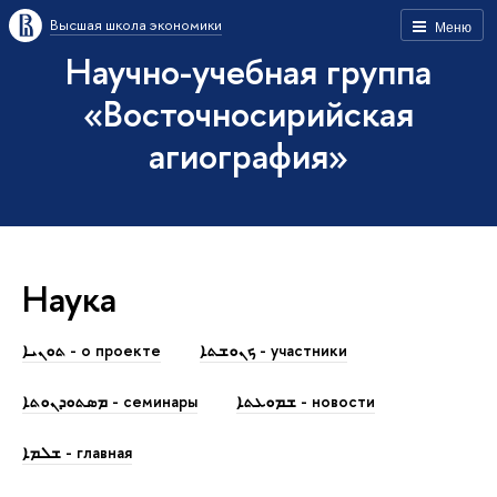
Высшая школа экономики
Меню
Научно-учебная группа
«Восточносирийская
агиография»
Наука
ܟܢܘܫܬܐ - участники
ܬܘܢܝܐ - о проекте
ܫܡܘܥܬܐ - новости
ܡܣܬܘܕܢܘܬܐ - семинары
ܫܠܡܐ - главная