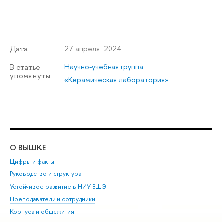
27 апреля 2024
Дата
Научно-учебная группа
В статье
упомянуты
«Керамическая лаборатория»
О ВЫШКЕ
ОБ
Цифры и факты
Ли
Руководство и структура
Дов
Устойчивое развитие в НИУ ВШЭ
Ол
Преподаватели и сотрудники
При
Корпуса и общежития
Вы