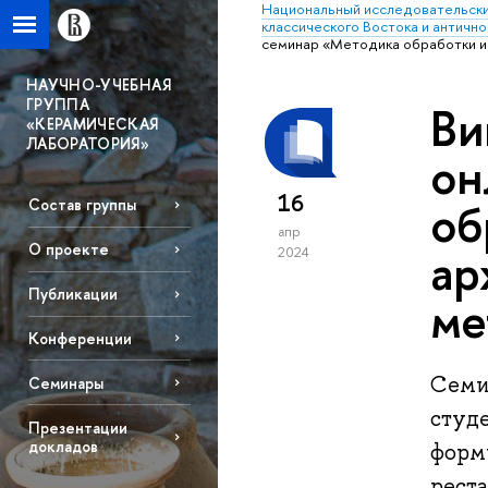
Национальный исследовательски
классического Востока и антично
семинар «Методика обработки и
НАУЧНО-УЧЕБНАЯ
ГРУППА
Ви
«КЕРАМИЧЕСКАЯ
ЛАБОРАТОРИЯ»
он
16
об
Состав группы
апр
О проекте
ар
2024
Публикации
ме
Конференции
Семи
Семинары
студ
Презентации
докладов
форм
рест