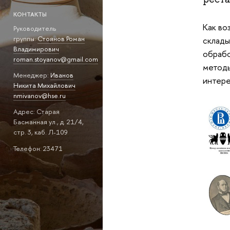
КОНТАКТЫ
Как во
Руководитель
группы:
Стоянов Роман
склады
Владимирович
обрабо
roman.stoyanov@gmail.com
методы
Менеджер:
Иванов
интере
Никита Михайлович
nmivanov@hse.ru
Адрес: Старая
Басманная ул., д. 21/4,
стр. 3, каб. Л-109
Телефон: 23471