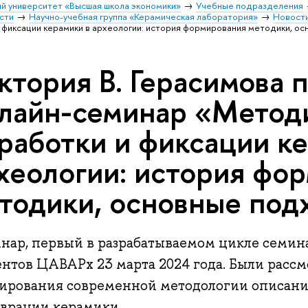
й университет «Высшая школа экономики»
Учебные подразделения
сти
Научно-учебная группа «Керамическая лаборатория»
Новост
 фиксации керамики в археологии: история формирования методики, о
ктория В. Герасимова 
лайн-семинар «Метод
работки и фиксации к
хеологии: история фо
тодики, основные под
нар, первый в разрабатываемом цикле семина
ентов ЦАВАРх 23 марта 2024 года. Были расс
ирования современной методологии описания
аврации керамики.