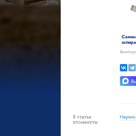
Виктори
Научно
В статье
упомянуты