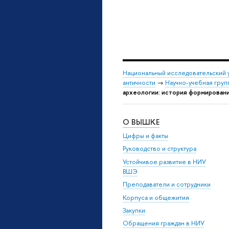
Национальный исследовательский 
античности
→
Научно-учебная гру
археологии: история формирован
О ВЫШКЕ
Цифры и факты
Руководство и структура
Устойчивое развитие в НИУ
ВШЭ
Преподаватели и сотрудники
Корпуса и общежития
Закупки
Обращения граждан в НИУ