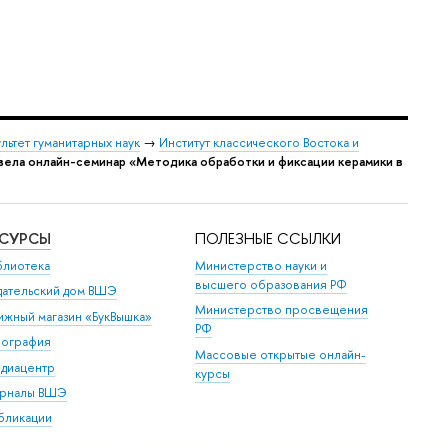
льтет гуманитарных наук
→
Институт классического Востока и
овела онлайн-семинар «Методика обработки и фиксации керамики в
ЕСУРСЫ
ПОЛЕЗНЫЕ ССЫЛКИ
блиотека
Министерство науки и
высшего образования РФ
дательский дом ВШЭ
Министерство просвещения
ижный магазин «БукВышка»
РФ
пография
Массовые открытые онлайн-
диацентр
курсы
рналы ВШЭ
бликации