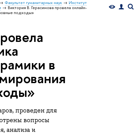
Факультет гуманитарных наук
Институт
и
Виктория В. Герасимова провела онлайн-
сновные подходы»
провела
ика
ерамики в
рмирования
ходы»
ров, проведен для
мотрены вопросы
, анализа и