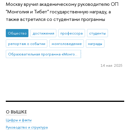
Москву вручил академическому руководителю ОП
"Монголия и Тибет" государственную награду, а
также встретился со студентами программы
Общество
достижения
профессора
студенты
репортаж о событии
монголоведение
награды
Образовательная программа «Монголия и Тибет»
14 мая 2025
О ВЫШКЕ
ОБ
Цифры и факты
Ли
Руководство и структура
Дов