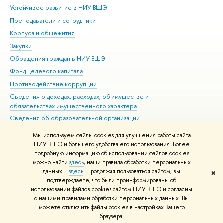
Устойчивое развитие в НИУ ВШЭ
Ол
Преподаватели и сотрудники
При
Корпуса и общежития
Вы
Закупки
При
Обращения граждан в НИУ ВШЭ
Ас
Фонд целевого капитала
До
Противодействие коррупции
Цен
Сведения о доходах, расходах, об имуществе и
Би
обязательствах имущественного характера
Об
Сведения об образовательной организации
Обр
Людям с ограниченными возможностями здоровья
Мы используем файлы cookies для улучшения работы сайта
Единая платежная страница
НИУ ВШЭ и большего удобства его использования. Более
подробную информацию об использовании файлов cookies
Работа в Вышке
можно найти
здесь
, наши правила обработки персональных
данных –
здесь
. Продолжая пользоваться сайтом, вы
✖
Редактору
подтверждаете, что были проинформированы об
© НИУ ВШЭ 1993–2026
Адреса и контакты
Условия использования
использовании файлов cookies сайтом НИУ ВШЭ и согласны
с нашими правилами обработки персональных данных. Вы
материалов
Политика конфиденциальности
Карта сайта
можете отключить файлы cookies в настройках Вашего
Шрифты HSE Sans и HSE Slab разработаны в
Школе дизайна НИУ ВШЭ
браузера.