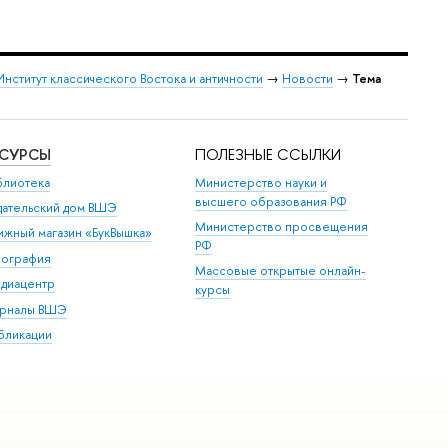
Институт классического Востока и античности
→
Новости
→
Тема
ЕСУРСЫ
ПОЛЕЗНЫЕ ССЫЛКИ
блиотека
Министерство науки и
высшего образования РФ
дательский дом ВШЭ
Министерство просвещения
ижный магазин «БукВышка»
РФ
пография
Массовые открытые онлайн-
диацентр
курсы
рналы ВШЭ
бликации