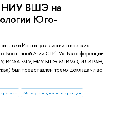
Н НИУ ВШЭ на
лологии Юго-
ситете и Институте лингвистических
го-Восточной Азии СПбГУ». В конференции
ПбГУ, ИСАА МГУ, НИУ ВШЭ, МГИМО, ИЛИ РАН,
ква) был представлен тремя докладами во
тература
Международная конференция