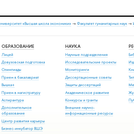
университет «Высшая школа экономики»
→
Факультет гуманитарных наук
→
ОБРАЗОВАНИЕ
НАУКА
Р
Лицей
Научные подразделения
Би
Довузовская подготовка
Исследовательские проекты
Из
Олимпиады
Мониторинги
Кн
Прием в бакалавриат
Диссертационные советы
Ти
Вышка+
Защиты диссертаций
Ме
Прием в магистратуру
Академическое развитие
Жу
Аспирантура
Конкурсы и гранты
Пу
Дополнительное
Внешние научно-
образование
информационные ресурсы
Центр развития карьеры
Бизнес-инкубатор ВШЭ