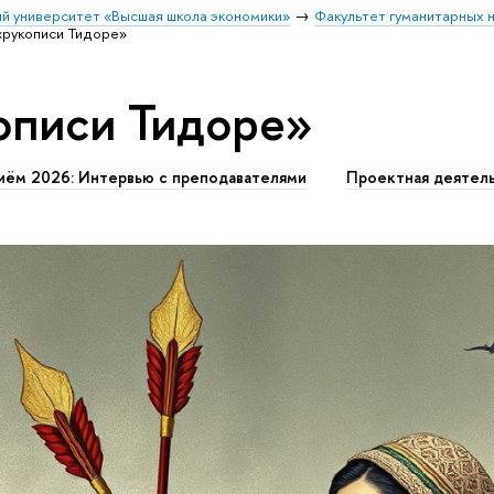
й университет «Высшая школа экономики»
Факультет гуманитарных н
«рукописи Тидоре»
описи Тидоре»
иём 2026: Интервью с преподавателями
Проектная деятел