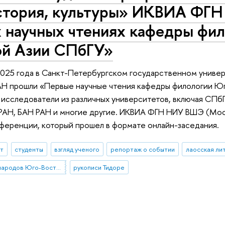
история, культуры» ИКВИА ФГ
 научных чтениях кафедры фи
ой Азии СПбГУ»
025 года в Санкт-Петербургском государственном универ
АН прошли «Первые научные чтения кафедры филологии Ю
 исследователи из различных университетов, включая С
РАН, БАН РАН и многие другие. ИКВИА ФГН НИУ ВШЭ (Мос
ференции, который прошел в формате онлайн-заседания.
ыт
студенты
взгляд ученого
репортаж о событии
лаосская ли
растительные яды народов Юго-Восточной Азии
рукописи Тидоре