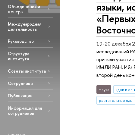
языки, 
Объединения и
центры
«Первых
Международная
Восточн
деятельность
Руководство
19-20 декабря 2
исследований Р
Структура
приняли участие
института
ИМЛИ РАН, ИЯз 
Советы института
второй день кон
Сотрудники
Наука
идеи и оп
Публикации
Информация для
сотрудников
Директор: