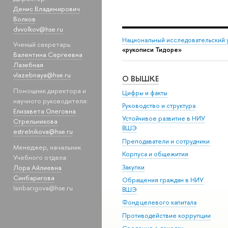
Денис Владимирович
Волков
dvvolkov@hse.ru
Национальный исследовательский 
Ученый секретарь:
«рукописи Тидоре»
Валентина Сергеевна
Лазебная
vlazebnaya@hse.ru
О ВЫШКЕ
Помощник директора и
Цифры и факты
научного руководителя:
Руководство и структура
Елизавета Олеговна
Устойчивое развитие в НИУ
Стрельникова
ВШЭ
estrelnikova@hse.ru
Преподаватели и сотрудники
Менеджер, начальник
Корпуса и общежития
Учебного отдела:
Лора Айлиевна
Закупки
Синбаригова
Обращения граждан в НИУ
lsinbarigova@hse.ru
ВШЭ
Фонд целевого капитала
Противодействие коррупции