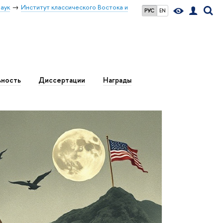
аук
Институт классического Востока и
РУС
EN
ьность
Диссертации
Награды