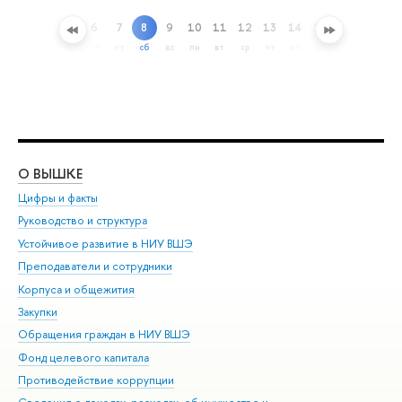
6
7
8
9
10
11
12
13
14
15
16
17
1
ренный поиск
чт
пт
сб
вс
пн
вт
ср
чт
пт
сб
вс
пн
вт
О ВЫШКЕ
ОБ
Цифры и факты
Ли
Руководство и структура
Дов
Устойчивое развитие в НИУ ВШЭ
Ол
Преподаватели и сотрудники
При
Корпуса и общежития
Вы
Закупки
При
Обращения граждан в НИУ ВШЭ
Ас
Фонд целевого капитала
До
Противодействие коррупции
Цен