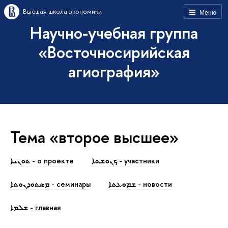
Высшая школа экономики
Меню
Научно-учебная группа
«Восточносирийская
агиография»
Тема «второе высшее»
ܟܢܘܫܬܐ - участники
ܬܘܢܝܐ - о проекте
ܫܡܘܥܬܐ - новости
ܡܣܬܘܕܢܘܬܐ - семинары
ܫܠܡܐ - главная