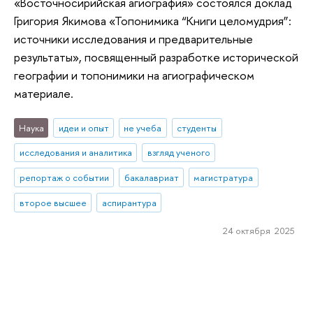
«Восточносирийская агиография» состоялся доклад
Григория Якимова «Топонимика “Книги целомудрия”:
источники исследования и предварительные
результаты», посвященный разработке исторической
географии и топонимики на агиографическом
материале.
Наука
идеи и опыт
не учеба
студенты
исследования и аналитика
взгляд ученого
репортаж о событии
бакалавриат
магистратура
второе высшее
аспирантура
24 октября 2025