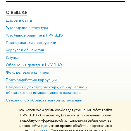
О ВЫШКЕ
ОБ
Цифры и факты
Ли
Руководство и структура
Дов
Устойчивое развитие в НИУ ВШЭ
Ол
Преподаватели и сотрудники
При
Корпуса и общежития
Вы
Закупки
При
Обращения граждан в НИУ ВШЭ
Ас
Фонд целевого капитала
До
Противодействие коррупции
Цен
Сведения о доходах, расходах, об имуществе и
Би
обязательствах имущественного характера
Об
Сведения об образовательной организации
Обр
Людям с ограниченными возможностями здоровья
Мы используем файлы cookies для улучшения работы сайта
Единая платежная страница
НИУ ВШЭ и большего удобства его использования. Более
подробную информацию об использовании файлов cookies
Работа в Вышке
можно найти
здесь
, наши правила обработки персональных